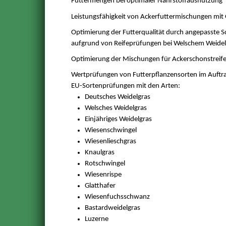
Futtermengen bei optimaler Nährstoffausnutzung
Leistungsfähigkeit von Ackerfuttermischungen mi
Optimierung der Futterqualität durch angepasste S
aufgrund von Reifeprüfungen bei Welschem Weidel
Optimierung der Mischungen für Ackerschonstreifen
Wertprüfungen von Futterpflanzensorten im Auft
EU-Sortenprüfungen mit den Arten:
Deutsches Weidelgras
Welsches Weidelgras
Einjähriges Weidelgras
Wiesenschwingel
Wiesenlieschgras
Knaulgras
Rotschwingel
Wiesenrispe
Glatthafer
Wiesenfuchsschwanz
Bastardweidelgras
Luzerne