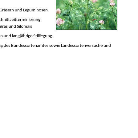
t Gräsern und Leguminosen
chnittzeitterminierung
gras und Silomais
 und langjährige Stilllegung
rag des Bundessortenamtes sowie Landessortenversuche und