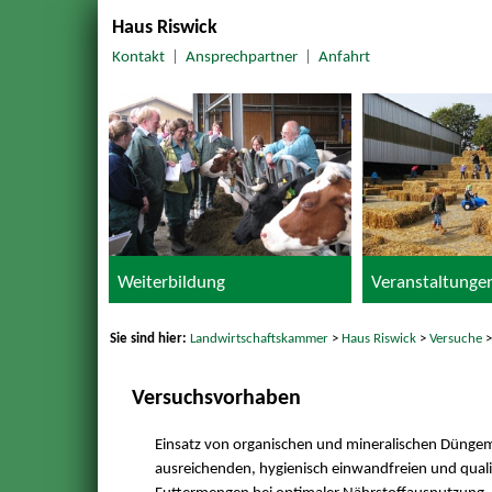
Haus Riswick
Kontakt
|
Ansprechpartner
|
Anfahrt
Weiterbildung
Veranstaltunge
Sie sind hier:
Landwirtschaftskammer
>
Haus Riswick
>
Versuche
Versuchsvorhaben
Einsatz von organischen und mineralischen Düngem
ausreichenden, hygienisch einwandfreien und qual