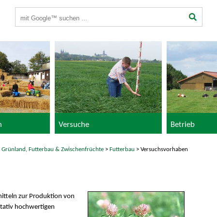
Suchbegriffe
n
Versuche
Betrieb
>
Grünland, Futterbau & Zwischenfrüchte
>
Futterbau
> Versuchsvorhaben
itteln zur Produktion von
itativ hochwertigen