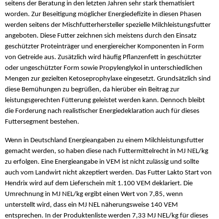
seitens der Beratung in den letzten Jahren sehr stark thematisiert
worden. Zur Beseitigung möglicher Energiedefizite in diesen Phasen
werden seitens der Mischfutterhersteller spezielle Milchleistungsfutter
angeboten. Diese Futter zeichnen sich meistens durch den Einsatz
geschützter Proteinträger und energiereicher Komponenten in Form
von Getreide aus. Zusätzlich wird häufig Pflanzenfett in geschützter
oder ungeschützter Form sowie Propylenglykol in unterschiedlichen
Mengen zur gezielten Ketoseprophylaxe eingesetzt. Grundsätzlich sind
diese Bemühungen zu begrüßen, da hierüber ein Beitrag zur
leistungsgerechten Fütterung geleistet werden kann. Dennoch bleibt
die Forderung nach realistischer Energiedeklaration auch für dieses
Futtersegment bestehen.
Wenn in Deutschland Energieangaben zu einem Milchleistungsfutter
gemacht werden, so haben diese nach Futtermittelrecht in MJ NEL/kg
zu erfolgen. Eine Energieangabe in VEM ist nicht zulässig und sollte
auch vom Landwirt nicht akzeptiert werden. Das Futter Lakto Start von
Hendrix wird auf dem Lieferschein mit 1.100 VEM deklariert. Die
Umrechnung in MJ NEL/kg ergibt einen Wert von 7,85, wenn
unterstellt wird, dass ein MJ NEL näherungsweise 140 VEM
entsprechen. In der Produktenliste werden 7,33 MJ NEL/kg für dieses