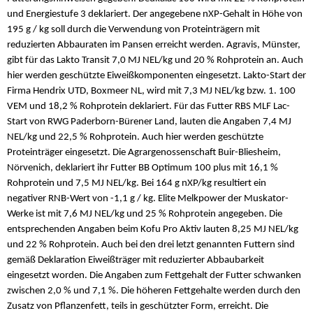
und Energiestufe 3 deklariert. Der angegebene nXP-Gehalt in Höhe von
195 g / kg soll durch die Verwendung von Proteinträgern mit
reduzierten Abbauraten im Pansen erreicht werden. Agravis, Münster,
gibt für das Lakto Transit 7,0 MJ NEL/kg und 20 % Rohprotein an. Auch
hier werden geschützte Eiweißkomponenten eingesetzt. Lakto-Start der
Firma Hendrix UTD, Boxmeer NL, wird mit 7,3 MJ NEL/kg bzw. 1. 100
VEM und 18,2 % Rohprotein deklariert. Für das Futter RBS MLF Lac-
Start von RWG Paderborn-Bürener Land, lauten die Angaben 7,4 MJ
NEL/kg und 22,5 % Rohprotein. Auch hier werden geschützte
Proteinträger eingesetzt. Die Agrargenossenschaft Buir-Bliesheim,
Nörvenich, deklariert ihr Futter BB Optimum 100 plus mit 16,1 %
Rohprotein und 7,5 MJ NEL/kg. Bei 164 g nXP/kg resultiert ein
negativer RNB-Wert von -1,1 g / kg. Elite Melkpower der Muskator-
Werke ist mit 7,6 MJ NEL/kg und 25 % Rohprotein angegeben. Die
entsprechenden Angaben beim Kofu Pro Aktiv lauten 8,25 MJ NEL/kg
und 22 % Rohprotein. Auch bei den drei letzt genannten Futtern sind
gemäß Deklaration Eiweißträger mit reduzierter Abbaubarkeit
eingesetzt worden. Die Angaben zum Fettgehalt der Futter schwanken
zwischen 2,0 % und 7,1 %. Die höheren Fettgehalte werden durch den
Zusatz von Pflanzenfett, teils in geschützter Form, erreicht. Die