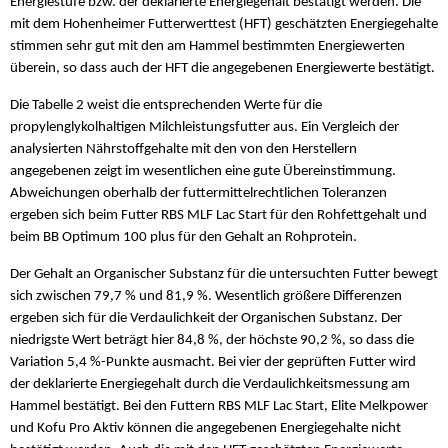
Energiestufe bzw. der deklarierte Energiegehalt bestätigt werden. Die
mit dem Hohenheimer Futterwerttest (HFT) geschätzten Energiegehalte
stimmen sehr gut mit den am Hammel bestimmten Energiewerten
überein, so dass auch der HFT die angegebenen Energiewerte bestätigt.
Die Tabelle 2 weist die entsprechenden Werte für die
propylenglykolhaltigen Milchleistungsfutter aus. Ein Vergleich der
analysierten Nährstoffgehalte mit den von den Herstellern
angegebenen zeigt im wesentlichen eine gute Übereinstimmung.
Abweichungen oberhalb der futtermittelrechtlichen Toleranzen
ergeben sich beim Futter RBS MLF Lac Start für den Rohfettgehalt und
beim BB Optimum 100 plus für den Gehalt an Rohprotein.
Der Gehalt an Organischer Substanz für die untersuchten Futter bewegt
sich zwischen 79,7 % und 81,9 %. Wesentlich größere Differenzen
ergeben sich für die Verdaulichkeit der Organischen Substanz. Der
niedrigste Wert beträgt hier 84,8 %, der höchste 90,2 %, so dass die
Variation 5,4 %-Punkte ausmacht. Bei vier der geprüften Futter wird
der deklarierte Energiegehalt durch die Verdaulichkeitsmessung am
Hammel bestätigt. Bei den Futtern RBS MLF Lac Start, Elite Melkpower
und Kofu Pro Aktiv können die angegebenen Energiegehalte nicht