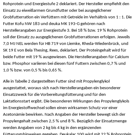
Rohprotein und Energiestufe 2 deklariert. Der Hersteller empfiehlt den
Einsatz zu eiweißarmen Grundfutter oder bei ausgeglichener
Grobfutterration ein Verfüttern mit Getreide im Verhältnis von 1 : 1. Die
Futter Kofu NW 183 und deuka MK 193-G gehören nach
Herstellerangaben zur Energiestufe 3. Bei 18 % bzw. 19 % Rohprotein
soll der Einsatz zu ausgeglichenen Grobfutterrationen erfolgen. Jeweils
7,0 MJ NEL werden für HB 719 von Liemke, Rheda-Wiedenbrück, und
SK 19 E von Bela Thesing, Rees, deklariert. Der Proteingehalt wird für
beide Futter mit 19 % ausgewiesen. Die Herstellerangaben für Calcium
bzw. Phosphor variieren bei diesen fünf Futtern zwischen 0,7 % und
1,0 % bzw. von 0,5 % bis 0,65 %.
Alle in Tabelle 2 dargestellten Futter sind mit Propylenglykol
ausgestattet, woraus sich nach Herstellerangaben ein besonderer
Einsatzzweck für die Vorbereitungsfütterung und für den
Laktationsstart ergibt. Die besonderen Wirkungen des Propylenglykols
im Energiestoffwechsel sollen einen wirksamen Schutz vor einer
Acetonämie bewirken. Nach Angaben der Hersteller bewegt sich der
Propylengehalt zwischen 2,5 % und 8 %. Bezüglich der Einsatzmenge
werden Angaben von 2 kg bis 4 kg in den ergänzenden
Fütterungshinweisen gegeben. Deukalac 100 wird mit 22 % Rohprotein