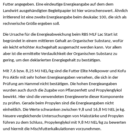
Futter angegeben. Eine eindeutige Energieangabe auf dem dem
Landwirt ausgehändigten Begleitpapier ist hier wünschenswert. Ähnlich
irritierend ist eine zweite Energieangabe beim deukalac 100, die sich als
rechnerische Größe ergeben soll.
Die Ursache für die Energieabweichung beim RBS MLF Lac Start ist
begründet in einem mittleren Gehalt an Organischer Substanz, wofür
ein leicht erhöhter Aschegehalt ausgemacht werden kann. Vor allem
aber ist die ermittelte Verdaulichkeit der Organischen Substanz zu
gering, um den deklarierten Energiegehalt zu bestätigen.
Mit 7,6 bzw. 8,25 MJ NEL/kg sind die Futter Elite Melkpower und Kofu
Pro Aktiv mit sehr hohen Energieangaben versehen, die sich in der
Prüfung am Hammel nicht bestätigen. Die hohen Energieangaben
wurden auch durch die Zugabe von Pflanzenfett und Propylenglykol
bewirkt. Hier sind die verwendeten Energiewerte dieser Komponente
zu prüfen. Gerade beim Propylen sind die Energieangaben nicht
einheitlich. Die Werte schwanken zwischen 9,8 und 16,8 MJ NEL je kg.
Neuere vergleichende Untersuchungen von Maisstärke und Propylen
führen zu dem Schluss, Propylenglykol mit 9,8 MJ NEL/kg zu bewerten
und hiermit die Mischfutterkalkulationen vorzunehmen.