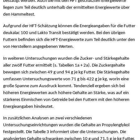
bestätigt werden. Auch die mit den HFT geschätzten Energiewerte
liegen zum Teil deutlich unterhalb der ermittelten Energiewerte über
den Hammeltest.
Aufgrund der HFT-Schätzung können die Energieangaben für die Futter
deukalac 100 und Lakto Transit bestätigt werden. Bei den übrigen
Futtern befinden sich die HFT-Energiewerte zum Teil deutlich unter den
von Herstellern angegebenen Werten.
In weiteren Untersuchungen wurden die Zucker- und Stärkegehalte
aller zwölf Futter ermittelt (s. Tabellen 1a + 2a). Die Zuckergehalte
bewegen sich zwischen 49 g und 94 g je kg Futter. Die Stärkegehalte
umfassen Untersuchungswerte von 71 g bis 422 g je kg, worin eine
große Spanne zum Ausdruck kommt. Tendenziell ergeben sich bei
höheren Energiewerten auch höhere Gehalte an Stärke, was auf ein
stärkeres Einmischen von Getreide bei den Futtern mit den höheren
Energieangaben hindeutet.
In zusätzlichen Analysen an zwei verschiedenen
Untersuchungseinrichtungen wurden die Gehalte an Propylenglykol
festgestellt. Die Tabelle 3 informiert über die Untersuchungen. Die
analysierten Gehalte schwanken zwischen 10 g und 71,5 g je kg Futter.