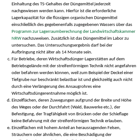
Einhaltung des TS-Gehaltes der Düngemittel jederzeit
nachgewiesen werden kann. Hierfür ist die erforderliche
Lagerkapazität für die flüssigen organischen Düngemittel
einschließlich des gegebenenfalls zugegebenen Wassers über das
Programm zur Lagerraumberechnung der Landwirtschaftskammer
NRW
nachzuweisen. Zusätzlich ist das Düngemittel im Labor zu
untersuchen. Das Untersuchungsergebnis darf bei der
Aufbringung nicht älter als 14 Monate sein.
Für Betriebe, deren Wirtschaftsdünger-Lagerstätten auf dem
Betriebsgelände mit der streifenförmigen Technik nicht angefahren
oder befahren werden können, weil zum Beispiel der Deckel einer
Tiefgrube nur beschränkt belastbar ist und gleichzeitig auch nicht
durch eine Verlängerung des Ansaugrohres eine
Wirtschaftsdüngerentnahme möglich ist.
Einzelflächen, deren Zuwegungen aufgrund der Breite und Höhe
des Weges oder der Durchfahrt (Wald, Bauwerke etc.), der
Befestigung, der Tragfähigkeit von Brücken oder der Schieflage
keine Befahrung mit der streifenförmigen Technik erlauben.
Einzelflächen mit hohem Anteil an herausragenden Felsen,
Sträuchern oder ähnlichen, die eine Beschädigung der