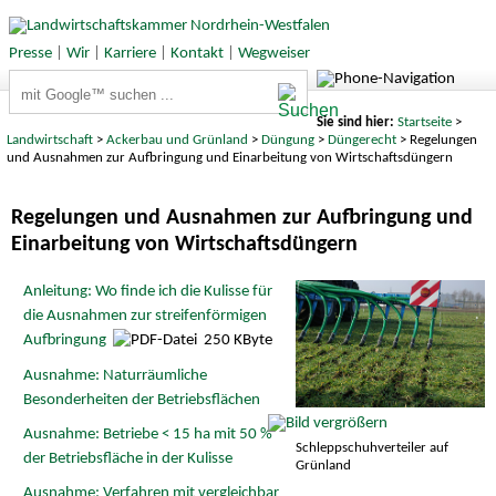
Presse
|
Wir
|
Karriere
|
Kontakt
|
Wegweiser
Suchbegriffe
Sie sind hier:
Startseite
>
Landwirtschaft
>
Ackerbau und Grünland
>
Düngung
>
Düngerecht
> Regelungen
und Ausnahmen zur Aufbringung und Einarbeitung von Wirtschaftsdüngern
Regelungen und Ausnahmen zur Aufbringung und
Einarbeitung von Wirtschaftsdüngern
Anleitung: Wo finde ich die Kulisse für
die Ausnahmen zur streifenförmigen
Aufbringung
250 KByte
Ausnahme: Naturräumliche
Besonderheiten der Betriebsflächen
Ausnahme: Betriebe < 15 ha mit 50 %
Schleppschuhverteiler auf
der Betriebsfläche in der Kulisse
Grünland
Ausnahme: Verfahren mit vergleichbar