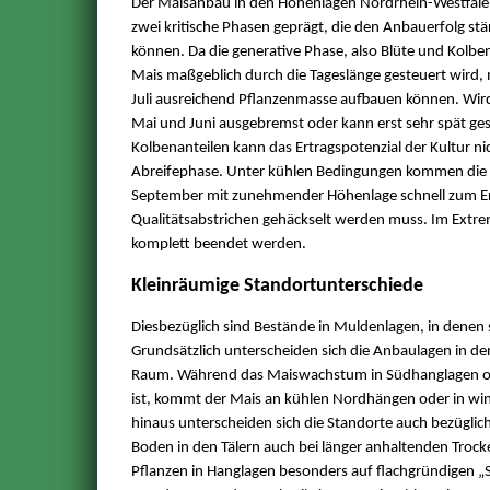
Der Maisanbau in den Höhenlagen Nordrhein-Westfalen
zwei kritische Phasen geprägt, die den Anbauerfolg st
können. Da die generative Phase, also Blüte und Kolbe
Mais maßgeblich durch die Tageslänge gesteuert wird
Juli ausreichend Pflanzenmasse aufbauen können. Wir
Mai und Juni ausgebremst oder kann erst sehr spät ges
Kolbenanteilen kann das Ertragspotenzial der Kultur nic
Abreifephase. Unter kühlen Bedingungen kommen die St
September mit zunehmender Höhenlage schnell zum Erl
Qualitätsabstrichen gehäckselt werden muss. Im Extrem
komplett beendet werden.
Kleinräumige Standortunterschiede
Diesbezüglich sind Bestände in Muldenlagen, in denen s
Grundsätzlich unterscheiden sich die Anbaulagen in d
Raum. Während das Maiswachstum in Südhanglagen oder
ist, kommt der Mais an kühlen Nordhängen oder in wi
hinaus unterscheiden sich die Standorte auch bezügli
Boden in den Tälern auch bei länger anhaltenden Troc
Pflanzen in Hanglagen besonders auf flachgründigen „