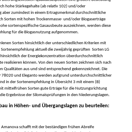
h hohe Stärkegehalte (ab relativ 102) und/oder
tig aber zumindest in einem Ertragsmerkmal durchschnittliche
sich Sorten mit hohen Trockenmasse- und/oder Biogaserträge
e hohe sortenspezifische Gasausbeute auszeichnen, werden diese
pfehlung für die Biogasnutzung aufgenommen.
enen Sorten hinsichtlich der unterschiedlichen Kriterien mit
er Sortenempfehlung aktuell die zweijährig geprüften Sorten LG
insichtlich der Energiekonzentration überdurchschnittlich
te realisieren können. Von den neuen Sorten zeichnen sich nach
 Qualitäten aus und sind entsprechend gekennzeichnet. Die
P 78020 und Eleganto werden aufgrund unterdurchschnittlicher
nd in der Sortenempfehlung in Übersicht 3 mit einem (B)
t mittelfrühen Sorten gute Erträge für die Nutzungsrichtung
f die Ergebnisse der Silomaisprüfungen in den Niederungslagen.
bau in Höhen- und Übergangslagen zu beurteilen:
 Amanova schafft mit der beständigen frühen Abreife