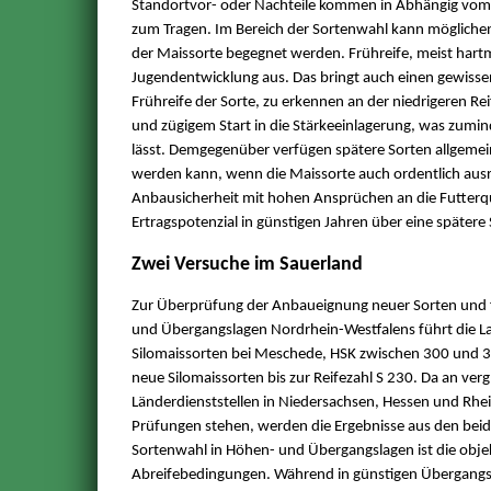
Standortvor- oder Nachteile kommen in Abhängig vom W
zum Tragen. Im Bereich der Sortenwahl kann mögliche
der Maissorte begegnet werden. Frühreife, meist hartm
Jugendentwicklung aus. Das bringt auch einen gewissen
Frühreife der Sorte, zu erkennen an der niedrigeren Rei
und zügigem Start in die Stärkeeinlagerung, was zumind
lässt. Demgegenüber verfügen spätere Sorten allgemein
werden kann, wenn die Maissorte auch ordentlich aus
Anbausicherheit mit hohen Ansprüchen an die Futterqu
Ertragspotenzial in günstigen Jahren über eine spätere 
Zwei Versuche im Sauerland
Zur Überprüfung der Anbaueignung neuer Sorten und 
und Übergangslagen Nordrhein-Westfalens führt die L
Silomaissorten bei Meschede, HSK zwischen 300 und 
neue Silomaissorten bis zur Reifezahl S 230. Da an ve
Länderdienststellen in Niedersachsen, Hessen und Rhein
Prüfungen stehen, werden die Ergebnisse aus den beide
Sortenwahl in Höhen- und Übergangslagen ist die objek
Abreifebedingungen. Während in günstigen Übergangsla