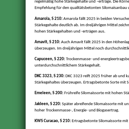
regelmäßig hohe Stärkegehalte und –erträge. Die Körnerre
Empfehlung für den qualitätsbetonten Silomaisanbau 
Amarola, S 210:
Amarola fällt 2025 in beiden Versuche
Stärkegehalte deutlich ab. Im dreijährigen Mittel zeic
hohen Stärkegehalten und -erträgen aus.
Amavit, S 210:
Auch Amavit fällt 2025 in den Höhenlag
überzeugen. Im dreijährigen Mittel noch durchschnittli
Capuceen, S 220:
Trockenmasse- und energieertragsbet
unterdurchschnittlichem Stärkegehalt.
DKC 3323, S 230:
DKC 3323 reift 2025 früher ab und ka
Stärkegehaltes überzeugen. Ertragsbetonte Sorte mit S
Emeleen, S 200:
Frühreife Silomaissorte mit hohen Stä
Jakleen, S 220:
Später abreifende Silomaissorte mit un
hoher Trockenmasse-, Energie- und Biogasertrag.
KWS Curacao, S 210:
Ertragsbetonte Silomaissorte mit 