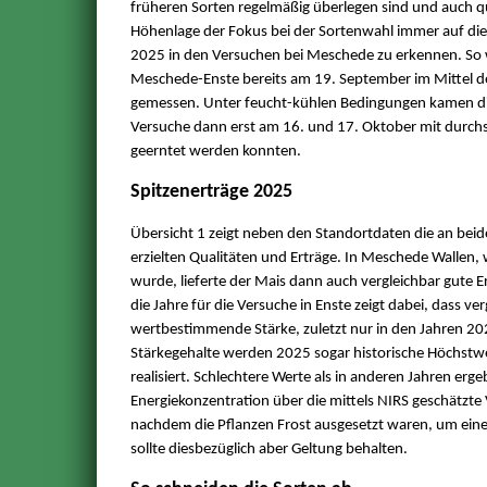
früheren Sorten regelmäßig überlegen sind und auch 
Höhenlage der Fokus bei der Sortenwahl immer auf die 
2025 in den Versuchen bei Meschede zu erkennen. So
Meschede-Enste bereits am 19. September im Mittel 
gemessen. Unter feucht-kühlen Bedingungen kamen die w
Versuche dann erst am 16. und 17. Oktober mit durch
geerntet werden konnten.
Spitzenerträge 2025
Übersicht 1 zeigt neben den Standortdaten die an bei
erzielten Qualitäten und Erträge. In Meschede Wallen, w
wurde, lieferte der Mais dann auch vergleichbar gute E
die Jahre für die Versuche in Enste zeigt dabei, dass ve
wertbestimmende Stärke, zuletzt nur in den Jahren 20
Stärkegehalte werden 2025 sogar historische Höchstwe
realisiert. Schlechtere Werte als in anderen Jahren erg
Energiekonzentration über die mittels NIRS geschätzte 
nachdem die Pflanzen Frost ausgesetzt waren, um einen
sollte diesbezüglich aber Geltung behalten.