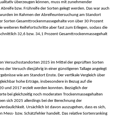
qualitativ überzeugen können, muss mit zunehmender
Abreife bzw. Frühreife der Sorten gelegt werden. Das war auch
 wurden im Rahmen der Abreifeuntersuchung am Standort
der Sorten Gesamttrockenmassegehalte von über 30 Prozent
eiteren Reifefortschritte aber fast zum Erliegen, sodass die
schnittlich 32,6 bzw. 34,1 Prozent Gesamttrockenmassegehalt
den Versuchsstandorten 2025 im Mittel der geprüften Sorten
o der Versuch diesjährig in einer günstigeren Tallage angelegt
rgebnisse wie am Standort Enste. Der vertikale Vergleich über
rgleichbar hohe Erträge, insbesondere in Bezug auf die
20 und 2017 erzielt werden konnten. Bezüglich der
rte bei gleichzeitig noch moderaten Trockenmassegehalten
eben sich 2025 allerdings bei der Berechnung der
Verdaulichkeit. Ursächlich ist davon auszugehen, dass es sich,
 Mess- bzw. Schätzfehler handelt. Das relative Sortenranking