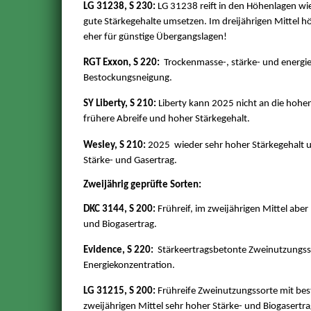
LG 31238, S 230:
LG 31238 reift in den Höhenlagen wie
gute Stärkegehalte umsetzen. Im dreijährigen Mittel h
eher für günstige Übergangslagen!
RGT Exxon, S 220:
Trockenmasse-, stärke- und energi
Bestockungsneigung.
SY Liberty, S 210:
Liberty kann 2025 nicht an die hohe
frühere Abreife und hoher Stärkegehalt.
Wesley, S 210:
2025 wieder sehr hoher Stärkegehalt u
Stärke- und Gasertrag.
Zweijährig geprüfte Sorten:
DKC 3144, S 200:
Frühreif, im zweijährigen Mittel abe
und Biogasertrag.
Evidence, S 220:
Stärkeertragsbetonte Zweinutzungss
Energiekonzentration.
LG 31215, S 200:
Frühreife Zweinutzungssorte mit bes
zweijährigen Mittel sehr hoher Stärke- und Biogasertr