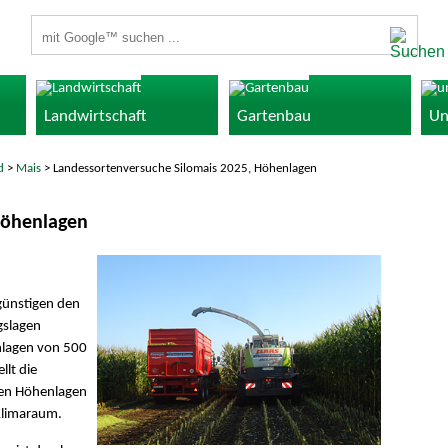
Suchbegriffe
Landwirtschaft
Gartenbau
Un
d
>
Mais
> Landessortenversuche Silomais 2025, Höhenlagen
Höhenlagen
günstigen den
gslagen
nlagen von 500
lt die
den Höhenlagen
Klimaraum.