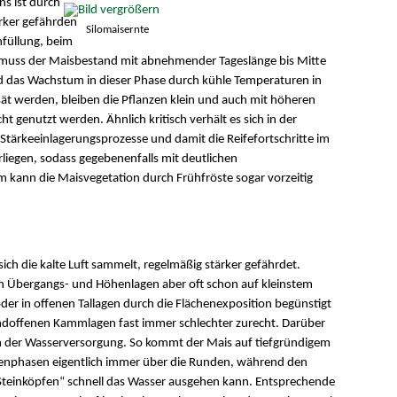
s ist durch
ärker gefährden
Silomaisernte
nfüllung, beim
, muss der Maisbestand mit abnehmender Tageslänge bis Mitte
d das Wachstum in dieser Phase durch kühle Temperaturen in
ät werden, bleiben die Pflanzen klein und auch mit höheren
ht genutzt werden. Ähnlich kritisch verhält es sich in der
ärkeeinlagerungsprozesse und damit die Reifefortschritte im
iegen, sodass gegebenenfalls mit deutlichen
 kann die Maisvegetation durch Frühfröste sogar vorzeitig
ich die kalte Luft sammelt, regelmäßig stärker gefährdet.
en Übergangs- und Höhenlagen aber oft schon auf kleinstem
 in offenen Tallagen durch die Flächenexposition begünstigt
ndoffenen Kammlagen fast immer schlechter zurecht. Darüber
ch der Wasserversorgung. So kommt der Mais auf tiefgründigem
kenphasen eigentlich immer über die Runden, während den
Steinköpfen“ schnell das Wasser ausgehen kann. Entsprechende