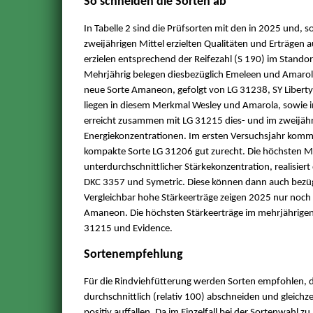
So schneiden die Sorten ab
In Tabelle 2 sind die Prüfsorten mit den in 2025 und, s
zweijährigen Mittel erzielten Qualitäten und Erträgen 
erzielen entsprechend der Reifezahl (S 190) im Stand
Mehrjährig belegen diesbezüglich Emeleen und Amarola
neue Sorte Amaneon, gefolgt von LG 31238, SY Libert
liegen in diesem Merkmal Wesley und Amarola, sowie i
erreicht zusammen mit LG 31215 dies- und im zweijähr
Energiekonzentrationen. Im ersten Versuchsjahr komm
kompakte Sorte LG 31206 gut zurecht. Die höchsten Mas
unterdurchschnittlicher Stärkekonzentration, realisier
DKC 3357 und Symetric. Diese können dann auch bezügl
Vergleichbar hohe Stärkeerträge zeigen 2025 nur noch
Amaneon. Die höchsten Stärkeerträge im mehrjährigen 
31215 und Evidence.
Sortenempfehlung
Für die Rindviehfütterung werden Sorten empfohlen, d
durchschnittlich (relativ 100) abschneiden und gleichz
positiv auffallen. Da im Einzelfall bei der Sortenwahl