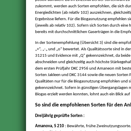
zukommt, werden auch Sorten empfohlen, die sich durc
Energiedichten (ab relativ 102) auszeichnen, gleichzei
Ergebnisse liefern. Für die Biogasnutzung empfehlen 
(jeweils ab relativ 102). Sofern sich Sorten durch ein
bereits mit durchschnittlichen Gaserträgen in die Em
In der Sortenempfehlung (Übersicht 3) sind die empfohl
„+“, „-„ und „o“ bewertet. Als Qualitätssorte sind in d
31215 und Evidence mit „Q“ gekennzeichnet, da beide h
abschneiden und gleichzeitig auch höchste Stärkegehal
dem ersten Prüfjahr DKC 2956 und Amaneon mit besten
Sorten Jakleen und DKC 3144 sowie die neuen Sorten 
Qualitäten nur für die Biogasnutzung empfohlen und si
gekennzeichnet. Sofern in günstigen Übergangslagen mi
Biogas erzielt werden konnten, lohnt auch ein Blick au
So sind die empfohlenen Sorten für den An
Dreijährig geprüfte Sorten :
Amanova, S 210
: Bewährte, frühe Zweinutzungssorte.