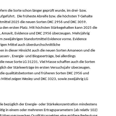
ofern die Sorte schon länger geprüft wurde, im drei- bzw.
aufgeführt. Die früheste Abreife bzw. die höchsten T-Gehalte
ortmittel 2025 die neuen Sorten DKC 2956 und DKC 3059.
 den ersten Platz. Mit höchsten Stärkegehalten kann 2025 die
y, Amavit, Evidence und DKC 2956 überzeugen. Mehrjährig
m zweijährigen Standortmittel Evidence vorne. Evidence
igen Mittel auch überdurchschnittliche
en in dieser Hinsicht auch die neuen Sorten Amaneon und die
sen-, Energie- und Biogaserträge, bei allerdings
t die neue Sorte LG 31231. Viel Masse schaffen auch die Sorten
ich der Stärkeerträge im ersten Versuchsjahr überzeugen.
 die qualitätsbetonten und früheren Sorten DKC 2956 und
Mittel zeigen Wesley und DKC 3323, sowie zweijährig LG
ie bezüglich der Energie- oder Stärkekonzentration mindestens
eitig in einem oder mehreren Ertragsparametern (ab relativ 102)
 zu Fütterungszwecken Qualitätsaspekten eine größere Bedeutung