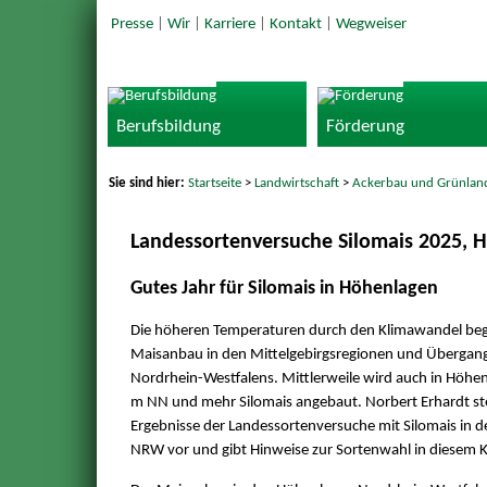
Presse
|
Wir
|
Karriere
|
Kontakt
|
Wegweiser
Berufsbildung
Förderung
Sie sind hier:
Startseite
>
Landwirtschaft
>
Ackerbau und Grünlan
Landessortenversuche Silomais 2025, 
Gutes Jahr für Silomais in Höhenlagen
Die höheren Temperaturen durch den Klimawandel be
Maisanbau in den Mittelgebirgsregionen und Übergan
Nordrhein-Westfalens. Mittlerweile wird auch in Höhe
m NN und mehr Silomais angebaut. Norbert Erhardt stel
Ergebnisse der Landessortenversuche mit Silomais in 
NRW vor und gibt Hinweise zur Sortenwahl in diesem 