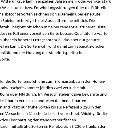
itterungsverlauf in einzelnen Jahren mehr oder weniger stark
n Wachstums- bzw. Entwicklungsstörungen über die Frühreife
aisbetonte Sorten zeichnen sich allgemein über eine gute
 Spielraum bezüglich der Aussaattermine mit sich. Die
fezahl, beginnt oft schon mit einer tendenziell früheren Blüte
est im Fall einer vorzeitigen Ernte bessere Qualitäten erwarten
 über ein höheres Ertragspotenzial, das aber nur genutzt
reifen kann. Die Sortenwahl wird damit zum Spagat zwischen
alität und der Nutzung des standortspezifischen
Sorte.
für die Sortenempfehlung zum Silomaisanbau in den Höhen-
andwirtschaftskammer jährlich zwei Versuche mit
380 m über NN durch. Im Versuch stehen dabei bewährte und
rgleichbaren Versuchsstandorten der benachbarten
land-Pfalz nur frühe Sorten bis zur Reifezahl S 220 in den
n Versuchen in Meschede isoliert verrechnet. Wichtig für die
tive Einschätzung der standortspezifischen
gen mittelfrühe Sorten im Reifebereich S 230 ertraglich den