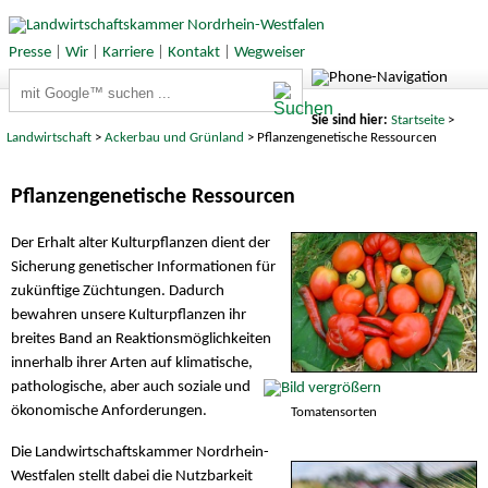
Presse
|
Wir
|
Karriere
|
Kontakt
|
Wegweiser
Suchbegriffe
Sie sind hier:
Startseite
>
Landwirtschaft
>
Ackerbau und Grünland
> Pflanzengenetische Ressourcen
Pflanzengenetische Ressourcen
Der Erhalt alter Kulturpflanzen dient der
Sicherung genetischer Informationen für
zukünftige Züchtungen. Dadurch
bewahren unsere Kulturpflanzen ihr
breites Band an Reaktionsmöglichkeiten
innerhalb ihrer Arten auf klimatische,
pathologische, aber auch soziale und
ökonomische Anforderungen.
Tomatensorten
Die Landwirtschaftskammer Nordrhein-
Westfalen stellt dabei die Nutzbarkeit