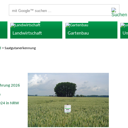
Suchbegriffe
Landwirtschaft
Gartenbau
Un
d
> Saatgutanerkennung
ehrung 2026
n
024 in NRW