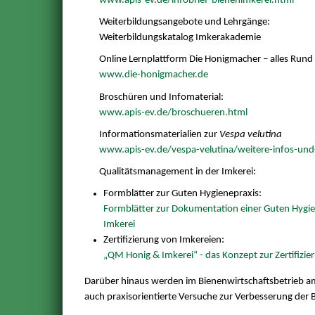
www.apis-ev.de/infobrief-bienenimkerei.html
Weiterbildungsangebote und Lehrgänge:
Weiterbildungskatalog Imkerakademie
Online Lernplattform Die Honigmacher – alles Run
www.die-honigmacher.de
Broschüren und Infomaterial:
www.apis-ev.de/broschueren.html
Informationsmaterialien zur
Vespa velutina
www.apis-ev.de/vespa-velutina/weitere-infos-und-
Qualitätsmanagement in der Imkerei:
Formblätter zur Guten Hygienepraxis:
Formblätter zur Dokumentation einer Guten Hygien
Imkerei
Zertifizierung von Imkereien:
„QM Honig & Imkerei“ - das Konzept zur Zertifizi
Darüber hinaus werden im Bienenwirtschaftsbetrieb am
auch praxisorientierte Versuche zur Verbesserung der