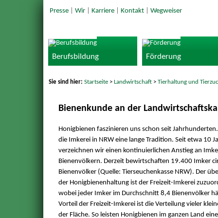
Presse
|
Wir
|
Karriere
|
Kontakt
|
Wegweiser
Berufsbildung
Förderung
Sie sind hier:
Startseite
>
Landwirtschaft
>
Tierhaltung und Tierzu
Bienenkunde an der Landwirtschafts
Honigbienen faszinieren uns schon seit Jahrhunderten.
die Imkerei in NRW eine lange Tradition. Seit etwa 10 J
verzeichnen wir einen kontinuierlichen Anstieg an Imk
Bienenvölkern. Derzeit bewirtschaften 19.400 Imker ci
Bienenvölker (Quelle: Tierseuchenkasse NRW). Der übe
der Honigbienenhaltung ist der Freizeit-Imkerei zuzuo
wobei jeder Imker im Durchschnitt 8,4 Bienenvölker häl
Vorteil der Freizeit-Imkerei ist die Verteilung vieler klein
der Fläche. So leisten Honigbienen im ganzen Land ein