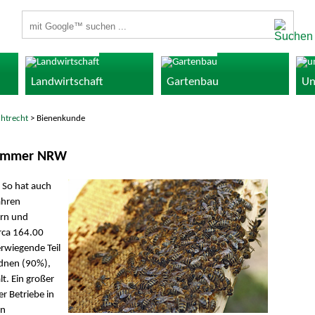
Suchbegriffe
Landwirtschaft
Gartenbau
Un
chtrecht
> Bienenkunde
kammer NRW
 So hat auch
ahren
ern und
rca 164.00
rwiegende Teil
rdnen (90%),
t. Ein großer
er Betriebe in
en