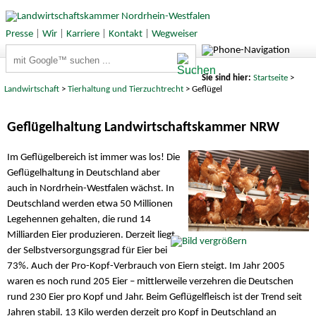
Presse
|
Wir
|
Karriere
|
Kontakt
|
Wegweiser
Suchbegriffe
Sie sind hier:
Startseite
>
Landwirtschaft
>
Tierhaltung und Tierzuchtrecht
> Geflügel
Geflügelhaltung Landwirtschaftskammer NRW
Im Geflügelbereich ist immer was los! Die
Geflügelhaltung in Deutschland aber
auch in Nordrhein-Westfalen wächst. In
Deutschland werden etwa 50 Millionen
Legehennen gehalten, die rund 14
Milliarden Eier produzieren. Derzeit liegt
der Selbstversorgungsgrad für Eier bei
73%. Auch der Pro-Kopf-Verbrauch von Eiern steigt. Im Jahr 2005
waren es noch rund 205 Eier – mittlerweile verzehren die Deutschen
rund 230 Eier pro Kopf und Jahr. Beim Geflügelfleisch ist der Trend seit
Jahren stabil. 13 Kilo werden derzeit pro Kopf in Deutschland an