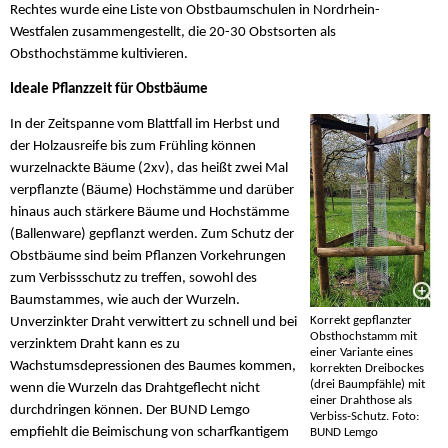
Rechtes wurde eine Liste von Obstbaumschulen in Nordrhein-
Westfalen zusammengestellt, die 20-30 Obstsorten als
Obsthochstämme kultivieren.
Ideale Pflanzzeit für Obstbäume
In der Zeitspanne vom Blattfall im Herbst und
der Holzausreife bis zum Frühling können
wurzelnackte Bäume (2xv), das heißt zwei Mal
verpflanzte (Bäume) Hochstämme und darüber
hinaus auch stärkere Bäume und Hochstämme
(Ballenware) gepflanzt werden. Zum Schutz der
Obstbäume sind beim Pflanzen Vorkehrungen
zum Verbissschutz zu treffen, sowohl des
Baumstammes, wie auch der Wurzeln.
Korrekt gepflanzter
Unverzinkter Draht verwittert zu schnell und bei
Obsthochstamm mit
verzinktem Draht kann es zu
einer Variante eines
Wachstumsdepressionen des Baumes kommen,
korrekten Dreibockes
(drei Baumpfähle) mit
wenn die Wurzeln das Drahtgeflecht nicht
einer Drahthose als
durchdringen können. Der BUND Lemgo
Verbiss-Schutz. Foto:
empfiehlt die Beimischung von scharfkantigem
BUND Lemgo