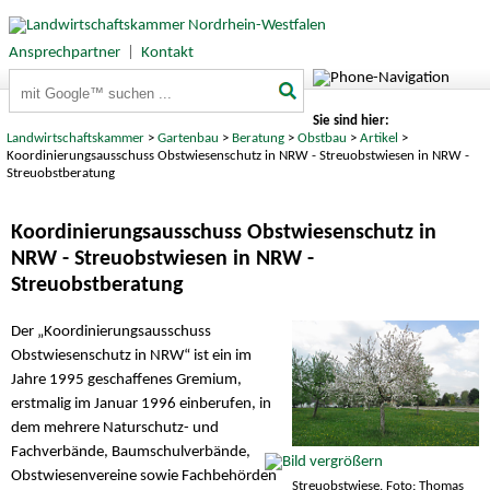
Ansprechpartner
|
Kontakt
Suchbegriffe
Sie sind hier:
Landwirtschaftskammer
>
Gartenbau
>
Beratung
>
Obstbau
>
Artikel
>
Koordinierungsausschuss Obstwiesenschutz in NRW - Streuobstwiesen in NRW -
Streuobstberatung
Koordinierungsausschuss Obstwiesenschutz in
NRW - Streuobstwiesen in NRW -
Streuobstberatung
Der „Koordinierungsausschuss
Obstwiesenschutz in NRW“ ist ein im
Jahre 1995 geschaffenes Gremium,
erstmalig im Januar 1996 einberufen, in
dem mehrere Naturschutz- und
Fachverbände, Baumschulverbände,
Obstwiesenvereine sowie Fachbehörden
Streuobstwiese. Foto: Thomas