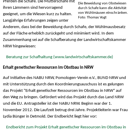
Pferden die Schafe. Die Mutterschafe mit
Die Beweidung von Obstwiesen
ihren Lämmern sind hervorragend
durch Schafe kann die Aktivität
von Wühlmäusen einschränken.
geeignet, um die Wiesen kurz zu halten.
Foto: Thomas Vogt
Langjährige Erfahrungen zeigen unter
Anderem, dass bei der Beweidung durch Schafe, der Wühlmausbesatz
auf der Fläche erheblich zurückgeht und minimiert wird. In dem
Zusammenhang sei auf die Schafberatung der Landwirtschaftskammer
NRW hingewiesen:
Beratung zur Schafhaltung (www.landwirtschaftskammer.de)
Erhalt genetischer Ressourcen im Obstbau in NRW
Auf Initiative des NABU NRW, Pomologen-Verein e.V., BUND NRW und
mit Unterstützung durch den Koordnierungsauschuss ist es gelungen
das Projekt "Erhalt genetischer Ressourcen im Obstbau in NRW" auf
den Weg zu bringen. Gefördert wird das Projekt durch das Land NRW
und die EU. Antragsteller ist der NABU NRW. Beginn war der 1.
November 2012. Die Laufzeit betrug drei Jahre. Projektleiterin war Frau
Lydia Bünger in Detmold. Der Endbericht liegt hier vor:
Endbericht zum Projekt Erhalt genetischer Ressourcen im Obstbau in