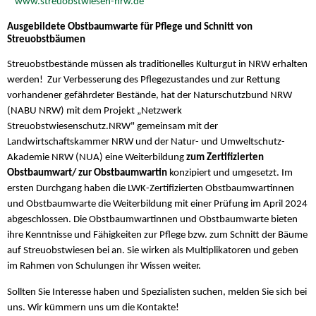
www.streuobstwiesen-nrw.de
Ausgebildete Obstbaumwarte für Pflege und Schnitt von
Streuobstbäumen
Streuobstbestände müssen als traditionelles Kulturgut in NRW erhalten
werden! Zur Verbesserung des Pflegezustandes und zur Rettung
vorhandener gefährdeter Bestände, hat der Naturschutzbund NRW
(NABU NRW) mit dem Projekt „Netzwerk
Streuobstwiesenschutz.NRW" gemeinsam mit der
Landwirtschaftskammer NRW und der Natur- und Umweltschutz-
Akademie NRW (NUA) eine Weiterbildung
zum Zertifizierten
Obstbaumwart/ zur Obstbaumwartin
konzipiert und umgesetzt. Im
ersten Durchgang haben die LWK-Zertifizierten Obstbaumwartinnen
und Obstbaumwarte die Weiterbildung mit einer Prüfung im April 2024
abgeschlossen. Die Obstbaumwartinnen und Obstbaumwarte bieten
ihre Kenntnisse und Fähigkeiten zur Pflege bzw. zum Schnitt der Bäume
auf Streuobstwiesen bei an. Sie wirken als Multiplikatoren und geben
im Rahmen von Schulungen ihr Wissen weiter.
Sollten Sie Interesse haben und Spezialisten suchen, melden Sie sich bei
uns. Wir kümmern uns um die Kontakte!