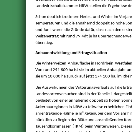
Landwirtschaftskammer NRW, stellen die Ergebnisse de
Schon deutlich trocknere Herbst und Winter im Vorjahr,
Temperaturen und die annähernd doppelt so hohe Sonn
und Juni, waren die Gründe dafür, dass nach den erst
Weizenertrag mit rund 79,4dt je ha überraschenderwei
überstieg.
Anbauentwicklung und Ertragssituation
Die Winterweizen-Anbaufläche in Nordrhein-Westfalen v
Von rund 291 800 ha ist sie im aktuellen Anbaujahr u
sie um 10 000 ha zurück auf jetzt 174 100 ha, im Rhei
Die Auswirkungen des Witterungsverlaufs auf die Erträ
Landessortenversuchen sind in der Tabelle 1 dargestellt
begleitet von einer annähernd doppelt so hohen Sonn
Ackerbauregionen in NRW zu teilweise erheblichen Ein
ährentragende Halme je m² gegenüber dem Vorjahr hin
pünktlich zu Beginn der Blüte und anschließenden Korn
Tausendkornmassen (TKM) beim Winterweizen. Dieses 