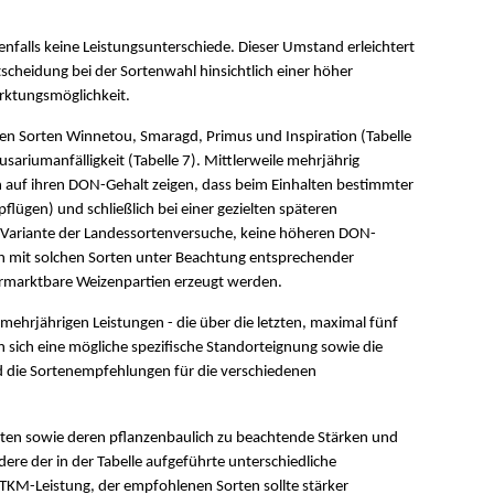
nfalls keine Leistungsunterschiede. Dieser Umstand erleichtert
scheidung bei der Sortenwahl hinsichtlich einer höher
arktungsmöglichkeit.
euen Sorten Winnetou, Smaragd, Primus und Inspiration (Tabelle
riumanfälligkeit (Tabelle 7). Mittlerweile mehrjährig
auf ihren DON-Gehalt zeigen, dass beim Einhalten bestimmter
lügen) und schließlich bei einer gezielten späteren
Variante der Landessortenversuche, keine höheren DON-
h mit solchen Sorten unter Beachtung entsprechender
ermarktbare Weizenpartien erzeugt werden.
e mehrjährigen Leistungen - die über die letzten, maximal fünf
en sich eine mögliche spezifische Standorteignung sowie die
ind die Sortenempfehlungen für die verschiedenen
rten sowie deren pflanzenbaulich zu beachtende Stärken und
re der in der Tabelle aufgeführte unterschiedliche
TKM-Leistung, der empfohlenen Sorten sollte stärker