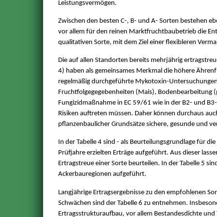
Leistungsvermögen.
Zwischen den besten C-, B- und A- Sorten bestehen ebe
vor allem für den reinen Marktfruchtbaubetrieb die Ent
qualitativen Sorte, mit dem Ziel einer flexibleren Verm
Die auf allen Standorten bereits mehrjährig ertragstr
4) haben als gemeinsames Merkmal die höhere Ährenfusa
regelmäßig durchgeführte Mykotoxin-Untersuchungen 
Fruchtfolgegegebenheiten (Mais), Bodenbearbeitung (pf
Fungizidmaßnahme in EC 59/61 wie in der B2- und B3-
Risiken auftreten müssen. Daher können durchaus auc
pflanzenbaulicher Grundsätze sichere, gesunde und v
In der Tabelle 4 sind - als Beurteilungsgrundlage für di
Prüfjahre erzielten Erträge aufgeführt. Aus dieser lass
Ertragstreue einer Sorte beurteilen. In der Tabelle 5 s
Ackerbauregionen aufgeführt.
Langjährige Ertragsergebnisse zu den empfohlenen So
Schwächen sind der Tabelle 6 zu entnehmen. Insbesonde
Ertragsstrukturaufbau, vor allem Bestandesdichte und 