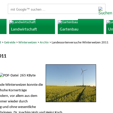
Suchbegriffe
Landwirtschaft
Gartenbau
Un
d
>
Getreide
>
Winterweizen
>
Archiv
> Landessortenversuche Winterweizen 2011
011
265 KByte
ende Winterweizen konnte die
 hohe Kornerträge
ndern, vor allem aus dem
mmer wieder durch
ig und ohne wesentliche
ubringen. Dr. Joachim Holz und Heinz Koch,