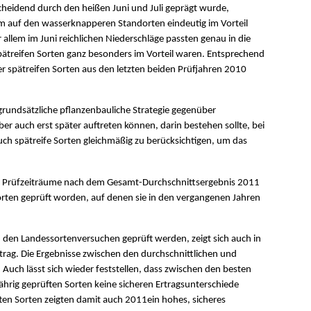
heidend durch den heißen Juni und Juli geprägt wurde,
em auf den wasserknapperen Standorten eindeutig im Vorteil
allem im Juni reichlichen Niederschläge passten genau in die
pätreifen Sorten ganz besonders im Vorteil waren. Entsprechend
er spätreifen Sorten aus den letzten beiden Prüfjahren 2010
e grundsätzliche pflanzenbauliche Strategie gegenüber
aber auch erst später auftreten können, darin bestehen sollte, bei
uch spätreife Sorten gleichmäßig zu berücksichtigen, um das
igen Prüfzeiträume nach dem Gesamt-Durchschnittsergebnis 2011
orten geprüft worden, auf denen sie in den vergangenen Jahren
in den Landessortenversuchen geprüft werden, zeigt sich auch in
trag. Die Ergebnisse zwischen den durchschnittlichen und
 Auch lässt sich wieder feststellen, dass zwischen den besten
hrig geprüften Sorten keine sicheren Ertragsunterschiede
ten Sorten zeigten damit auch 2011ein hohes, sicheres