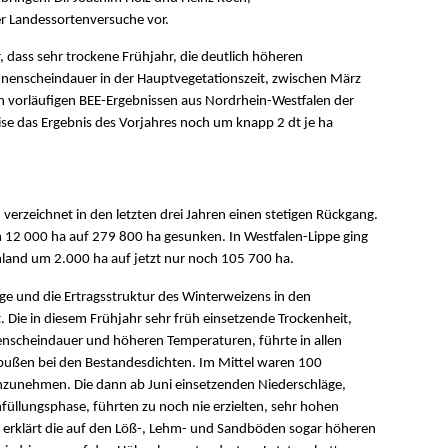
r Landessortenversuche vor.
 dass sehr trockene Frühjahr, die deutlich höheren
enscheindauer in der Hauptvegetationszeit, zwischen März
en vorläufigen BEE-Ergebnissen aus Nordrhein-Westfalen der
se das Ergebnis des Vorjahres noch um knapp 2 dt je ha
erzeichnet in den letzten drei Jahren einen stetigen Rückgang.
m 12 000 ha auf 279 800 ha gesunken. In Westfalen-Lippe ging
nland um 2.000 ha auf jetzt nur noch 105 700 ha.
ge und die Ertragsstruktur des Winterweizens in den
. Die in diesem Frühjahr sehr früh einsetzende Trockenheit,
enscheindauer und höheren Temperaturen, führte in allen
bußen bei den Bestandesdichten. Im Mittel waren 100
zunehmen. Die dann ab Juni einsetzenden Niederschläge,
füllungsphase, führten zu noch nie erzielten, sehr hohen
erklärt die auf den Löß-, Lehm- und Sandböden sogar höheren