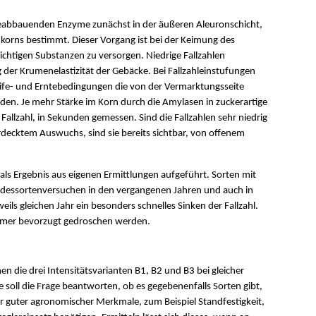
ärkeabbauenden Enzyme zunächst in der äußeren Aleuronschicht,
orns bestimmt. Dieser Vorgang ist bei der Keimung des
chtigen Substanzen zu versorgen. Niedrige Fallzahlen
 der Krumenelastizität der Gebäcke. Bei Fallzahleinstufungen
ife- und Erntebedingungen die von der Vermarktungsseite
rden. Je mehr Stärke im Korn durch die Amylasen in zuckerartige
Fallzahl, in Sekunden gemessen. Sind die Fallzahlen sehr niedrig
rdecktem Auswuchs, sind sie bereits sichtbar, von offenem
tät als Ergebnis aus eigenen Ermittlungen aufgeführt. Sorten mit
Landessortenversuchen in den vergangenen Jahren und auch in
ils gleichen Jahr ein besonders schnelles Sinken der Fallzahl.
immer bevorzugt gedroschen werden.
 die drei Intensitätsvarianten B1, B2 und B3 bei gleicher
soll die Frage beantworten, ob es gegebenenfalls Sorten gibt,
r guter agronomischer Merkmale, zum Beispiel Standfestigkeit,