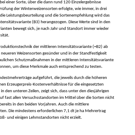
 bei einer Sorte, über die dann rund 120 Einzelergebnisse
Prüfung der Winterweizensorten erfolgte, wie immer, in drei
ür die Leistungsbeurteilung und die Sortenempfehlung wird das
ntensitätsvariante (B3) herangezogen. Diese Werte sind in den
rianten bewegt sich, je nach Jahr und Standort immer wieder
sität.
uktionstechnik der mittleren Intensitätsvariante (=B2) ab
e neueren Weizensorten gesünder und in der Standfestigkeit
baulichen Schutzmaßnahmen in der mittleren Intensitätsvariante
onnen, um diese Merkmale auch entsprechend zu testen.
indestmehrerträge aufgeführt, die jeweils durch die höheren
nen Erzeugerpreis-Kostenverhältnisse für die eingesetzten
 in den unteren Zeilen, zeigt sich, dass unter den diesjährigen
f fast allen Versuchsstandorten im Mittel über die Sorten nicht
 bereits in den beiden Vorjahren. Auch die mittlere
rten. Die mindestens erforderlichen 7,1 dt je ha Mehrertrag
ß- und einigen Lehmstandorten nicht erzielt.