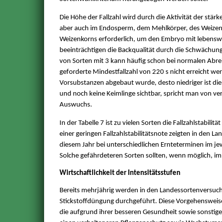
Die Höhe der Fallzahl wird durch die Aktivität der st
aber auch im Endosperm, dem Mehlkörper, des Weizenk
Weizenkorns erforderlich, um den Embryo mit lebenswi
beeinträchtigen die Backqualität durch die Schwächung
von Sorten mit 3 kann häufig schon bei normalen Abre
geforderte Mindestfallzahl von 220 s nicht erreicht we
Vorsubstanzen abgebaut wurde, desto niedriger ist die 
und noch keine Keimlinge sichtbar, spricht man von ve
Auswuchs.
In der Tabelle 7 ist zu vielen Sorten die Fallzahlstabili
einer geringen Fallzahlstabilitätsnote zeigten in den 
diesem Jahr bei unterschiedlichen Ernteterminen im jewe
Solche gefährdeteren Sorten sollten, wenn möglich, 
Wirtschaftlichkeit der Intensitätsstufen
Bereits mehrjährig werden in den Landessortenversuchen
Stickstoffdüngung durchgeführt. Diese Vorgehensweise 
die aufgrund ihrer besseren Gesundheit sowie sonstige