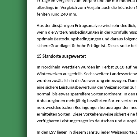
Erträge im Vergleich zum Vorjahr und die nur moderat
allerdings im Vergleich zum Vorjahr auch die höchsten 
fehlten rund 240 mm.
Aus der diesjährigen Ertragsanalyse wird sehr deutlich
wenn die Witterungsbedingungen in der Kornfüllungspha
optimale Bestockungsbedingungen und daraus folgend 
sichere Grundlage für hohe Erträge ist. Dieses sollte 
15 Standorte ausgewertet
In Nordrhein-Westfalen wurden im Herbst 2010 auf ne
Winterweizen ausgedrillt. Sechs weitere Landessorte
wurden zusätzlich in die Auswertung einbezogen. Dam
eine sichere Leistungsbewertung der Weizensorten zur V
normal- bis etwas spätreifere Sortensortiment. In den 
Anbauregionen mehrjährig bewährten Sorten vertrete
nordwestdeutschen Bedingungen herausragenden neue
ermittelten Sorten. Diese Vorgehensweise sichert eine f
verfügbaren Leistungsträger im deutschen und europä
In den LSV liegen in diesem Jahr zu jeder Weizensorte,