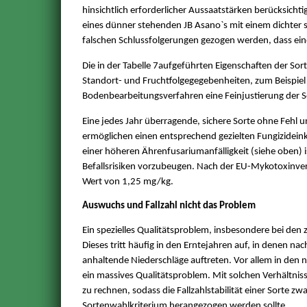
hinsichtlich erforderlicher Aussaatstärken berücksicht
eines dünner stehenden JB Asano`s mit einem dichter s
falschen Schlussfolgerungen gezogen werden, dass ein
Die in der Tabelle 7aufgeführten Eigenschaften der Sor
Standort- und Fruchtfolgegegebenheiten, zum Beispie
Bodenbearbeitungsverfahren eine Feinjustierung der 
Eine jedes Jahr überragende, sichere Sorte ohne Fehl un
ermöglichen einen entsprechend gezielten Fungizidei
einer höheren Ährenfusariumanfälligkeit (siehe oben) 
Befallsrisiken vorzubeugen. Nach der EU-Mykotoxinvero
Wert von 1,25 mg/kg.
Auswuchs und Fallzahl nicht das Problem
Ein spezielles Qualitätsproblem, insbesondere bei den 
Dieses tritt häufig in den Erntejahren auf, in denen nac
anhaltende Niederschläge auftreten. Vor allem in den 
ein massives Qualitätsproblem. Mit solchen Verhältnisse
zu rechnen, sodass die Fallzahlstabilität einer Sorte zw
Sortenwahlkriterium herangezogen werden sollte.