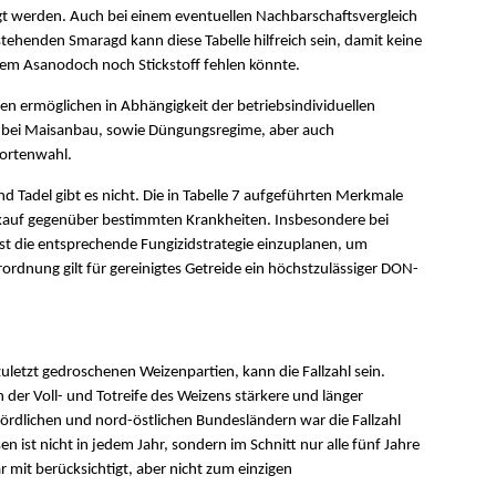
igt werden. Auch bei einem eventuellen Nachbarschaftsvergleich
tehenden Smaragd kann diese Tabelle hilfreich sein, damit keine
em Asanodoch noch Stickstoff fehlen könnte.
ten ermöglichen in Abhängigkeit der betriebsindividuellen
l bei Maisanbau, sowie Düngungsregime, aber auch
Sortenwahl.
d Tadel gibt es nicht. Die in Tabelle 7 aufgeführten Merkmale
nkauf gegenüber bestimmten Krankheiten. Insbesondere bei
ist die entsprechende Fungizidstrategie einzuplanen, um
rdnung gilt für gereinigtes Getreide ein höchstzulässiger DON-
zuletzt gedroschenen Weizenpartien, kann die Fallzahl sein.
h der Voll- und Totreife des Weizens stärkere und länger
nördlichen und nord-östlichen Bundesländern war die Fallzahl
n ist nicht in jedem Jahr, sondern im Schnitt nur alle fünf Jahre
ar mit berücksichtigt, aber nicht zum einzigen