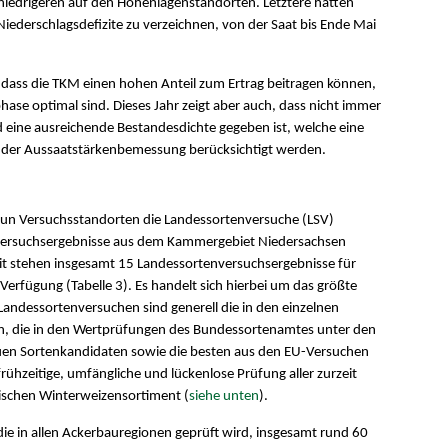
 niedrigeren auf den Höhenlagenstandorten. Letztere hatten
Niederschlagsdefizite zu verzeichnen, von der Saat bis Ende Mai
, dass die TKM einen hohen Anteil zum Ertrag beitragen können,
se optimal sind. Dieses Jahr zeigt aber auch, dass nicht immer
eine ausreichende Bestandesdichte gegeben ist, welche eine
bei der Aussaatstärkenbemessung berücksichtigt werden.
un Versuchsstandorten die Landessortenversuche (LSV)
nversuchsergebnisse aus dem Kammergebiet Niedersachsen
it stehen insgesamt 15 Landessortenversuchsergebnisse für
erfügung (Tabelle 3). Es handelt sich hierbei um das größte
Landessortenversuchen sind generell die in den einzelnen
n, die in den Wertprüfungen des Bundessortenamtes unter den
n Sortenkandidaten sowie die besten aus den EU-Versuchen
rühzeitige, umfängliche und lückenlose Prüfung aller zurzeit
ischen Winterweizensortiment (
siehe unten
).
 die in allen Ackerbauregionen geprüft wird, insgesamt rund 60