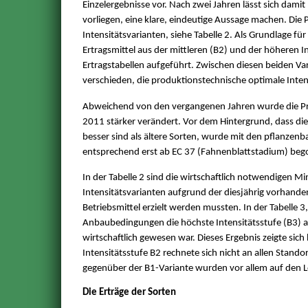
Einzelergebnisse vor. Nach zwei Jahren lässt sich damit
vorliegen, eine klare, eindeutige Aussage machen. Die 
Intensitätsvarianten, siehe Tabelle 2. Als Grundlage f
Ertragsmittel aus der mittleren (B2) und der höheren I
Ertragstabellen aufgeführt. Zwischen diesen beiden Va
verschieden, die produktionstechnische optimale Inten
Abweichend von den vergangenen Jahren wurde die Prod
2011 stärker verändert. Vor dem Hintergrund, dass di
besser sind als ältere Sorten, wurde mit den pflanzen
entsprechend erst ab EC 37 (Fahnenblattstadium) beg
In der Tabelle 2 sind die wirtschaftlich notwendigen M
Intensitätsvarianten aufgrund der diesjährig vorhande
Betriebsmittel erzielt werden mussten. In der Tabelle 3,
Anbaubedingungen die höchste Intensitätsstufe (B3) au
wirtschaftlich gewesen war. Dieses Ergebnis zeigte sich
Intensitätsstufe B2 rechnete sich nicht an allen Stando
gegenüber der B1-Variante wurden vor allem auf den Lö
Die Erträge der Sorten