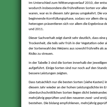
Im Unterschied zum Witterungsverlauf 2010, der entsc
wodurch insbesondere die frühreiferen Sorten vor all
waren, war es in diesem Jahr genau umgekehrt. Die vor 
beginnende Kornfüllungsphase, sodass vor allem die s
heterogen präsentieren sich vor allem die Ergebnisse d
und 2011.
Dieser Sachverhalt zeigt damit sehr deutlich, dass ein
Trockenheit, die teils sehr früh in der Vegetation oder 
der Sortenwahl des Weizens aus sowohl frühreife als a
Risiko zu streuen.
In der Tabelle 3 sind die Sorten innerhalb der jeweil
aufgeführt. Einige Sorten sind nur noch auf den Stand
bessere Leistungen zeigten.
Dass tatsächlich nur die besten Sorten (siehe Kasten) 
diesem Jahr wieder an der hohen Leistungsdichte im Er
überdurchschnittlichen Sorten liegen dicht beieinander.
mehrjährig geprüften und den neueren zwei- und erstjä
bestehen. Die bislang empfohlenen, mehrjährig geprüf