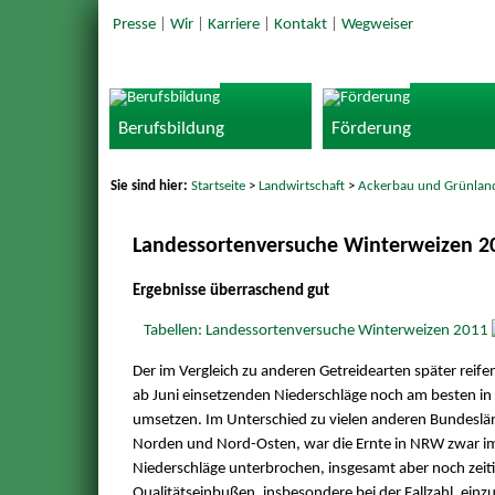
Presse
|
Wir
|
Karriere
|
Kontakt
|
Wegweiser
Berufsbildung
Förderung
Sie sind hier:
Startseite
>
Landwirtschaft
>
Ackerbau und Grünlan
Landessortenversuche Winterweizen 2
Ergebnisse überraschend gut
Tabellen: Landessortenversuche Winterweizen 2011
Der im Vergleich zu anderen Getreidearten später reif
ab Juni einsetzenden Niederschläge noch am besten in
umsetzen. Im Unterschied zu vielen anderen Bundeslä
Norden und Nord-Osten, war die Ernte in NRW zwar i
Niederschläge unterbrochen, insgesamt aber noch zeit
Qualitätseinbußen, insbesondere bei der Fallzahl, einz