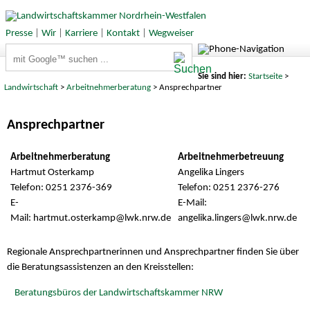
Presse
|
Wir
|
Karriere
|
Kontakt
|
Wegweiser
Suchbegriffe
Sie sind hier:
Startseite
>
Landwirtschaft
>
Arbeitnehmerberatung
> Ansprechpartner
Ansprechpartner
Arbeitnehmerberatung
Arbeitnehmerbetreuung
Hartmut Osterkamp
Angelika Lingers
Telefon: 0251 2376-369
Telefon: 0251 2376-276
E-
E-Mail:
Mail: hartmut.osterkamp@
lwk.nrw.de
angelika.lingers@
lwk.nrw.de
Regionale Ansprechpartnerinnen und Ansprechpartner finden Sie über
die Beratungsassistenzen an den Kreisstellen:
Beratungsbüros der Landwirtschaftskammer NRW