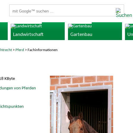
Suchbegriffe
Landwirtschaft
Gartenbau
Un
chtrecht
>
Pferd
> Fachinformationen
8 KByte
idungen von Pferden
sichtspunkten