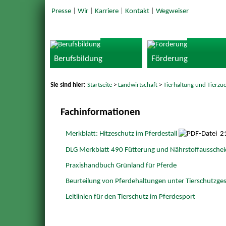
Presse
|
Wir
|
Karriere
|
Kontakt
|
Wegweiser
Berufsbildung
Förderung
Sie sind hier:
Startseite
>
Landwirtschaft
>
Tierhaltung und Tierzu
Fachinformationen
Merkblatt: Hitzeschutz im Pferdestall
21
DLG Merkblatt 490 Fütterung und Nährstoffaussche
Praxishandbuch Grünland für Pferde
Beurteilung von Pferdehaltungen unter Tierschutzge
Leitlinien für den Tierschutz im Pferdesport