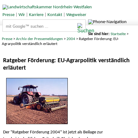
Presse
|
Wir
|
Karriere
|
Kontakt
|
Wegweiser
Suchbegriffe
Sie sind hier:
Startseite
>
Presse
>
Archiv der Pressemeldungen
>
2004
> Ratgeber Förderung: EU-
Agrarpolitik verständlich erläutert
Ratgeber Förderung: EU-Agrarpolitik verständlich
erläutert
Der "Ratgeber Förderung 2004" ist jetzt als Beilage zur