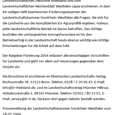
Landwirtschaftlichen Zeitschrift Rheinland und zum
Landwirtschaftlichen Wochenblatt Westfalen-Lippe erschienen. In dem
64-seitigen Heft beantworten Förderungsexperten der
Landwirtschaftskammer Nordrhein-Westfalen alle Fragen, die sich für
die Landwirte aus der komplizierten EU-Agrarpolitik ergeben. Nahezu
jeder landwirtschaftliche Betrieb ist davon betroffen. Das richtige
Ausfüllen der umfangreichen Antragsformulare ist für den
Betriebserfolg in der Landwirtschaft heute ebenso wichtig wie richtige
Entscheidungen für die Arbeit auf dem Feld.
Der Ratgeber Förderung 2004 erläutert alle einschlägigen Vorschriften
für Landwirte und geht vor allem auf Neuerungen gegenüber dem
Vorjahr ein.
Die Broschüre ist erschienen im Rheinischen Landwirtschafts-Verlag,
Rochusstraße 18, 53123 Bonn, Telefon: 0228 / 5 20 06 45, E-Mail:
info@lz-rheinland.de, und im Landwirtschaftsverlag Münster-Hiltrup,
Hülsebrockstraße 2, 48165 Münster, Telefon: 02501 / 80 13 01, E-
Mail: service@lv-h.de. Sie kann dort gegen Gebühr bestellt werden.
Pressemeldung der Landwirtschaftskammer Nordrhein-Westfalen vom
18.02.2004