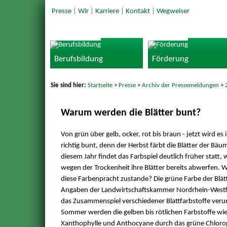
Presse
|
Wir
|
Karriere
|
Kontakt
|
Wegweiser
Berufsbildung
Förderung
Sie sind hier:
Startseite
>
Presse
>
Archiv der Pressemeldungen
>
Warum werden die Blätter bunt?
Von grün über gelb, ocker, rot bis braun - jetzt wird es 
richtig bunt, denn der Herbst färbt die Blätter der Bäu
diesem Jahr findet das Farbspiel deutlich früher statt,
wegen der Trockenheit ihre Blätter bereits abwerfen.
diese Farbenpracht zustande? Die grüne Farbe der Blät
Angaben der Landwirtschaftskammer Nordrhein-Westf
das Zusammenspiel verschiedener Blattfarbstoffe veru
Sommer werden die gelben bis rötlichen Farbstoffe wie
Xanthophylle und Anthocyane durch das grüne Chloro