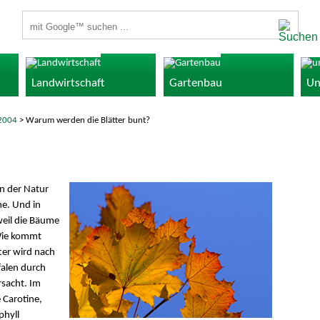
Suchbegriffe
Landwirtschaft
Gartenbau
Un
2004
> Warum werden die Blätter bunt?
in der Natur
me. Und in
 weil die Bäume
 Wie kommt
ter wird nach
alen durch
rsacht. Im
 Carotine,
phyll