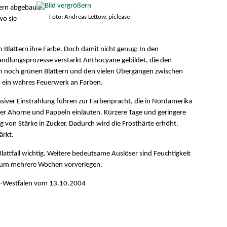
tern abgebaut,
Foto: Andreas Lettow, piclease
wo sie
 Blättern ihre Farbe. Doch damit nicht genug: In den
dlungsprozesse verstärkt Anthocyane gebildet, die den
en noch grünen Blättern und den vielen Übergängen zwischen
d ein wahres Feuerwerk an Farben.
siver Einstrahlung führen zur Farbenpracht, die in Nordamerika
r Ahorne und Pappeln einläuten. Kürzere Tage und geringere
on Stärke in Zucker. Dadurch wird die Frosthärte erhöht.
ärkt.
 Blattfall wichtig. Weitere bedeutsame Auslöser sind Feuchtigkeit
er um mehrere Wochen vorverlegen.
n-Westfalen vom 13.10.2004