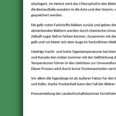
überlagert. Im Herbst wird das Chlorophyll in den Blät
die Bestandteile wandern in die Äste und den Stamm, 
gespeichert werden.
Die gelb-roten Farbstoffe bleiben zurück und geben den
absterbenden Blättern werden durch chemische Umwan
Zellsaft sogar tiefrot färben können. Zusammen mit d
gelb und rot bietet sich dem Auge im herbstlichen Wal
Niedrige Nacht- und hohe Tagestemperaturen bei inten
und Kanada den Indian Summer mit der Gelbfärbung de
Temperaturen führen in den Gehölzen zur Umwandlung v
Dieser Prozess wird durch kurze Trockenperioden verst
Vor allem die Tageslänge ist als äußerer Faktor für den
und Kälte. Starke Trockenheit kann den Fall der Blätt
Pressemeldung der Landwirtschaftskammer Nordrhei