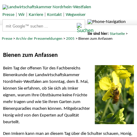
Presse
|
Wir
|
Karriere
|
Kontakt
|
Wegweiser
Suchbegriffe
Sie sind hier:
Startseite
>
Presse
>
Archiv der Pressemeldungen
>
2005
> Bienen zum Anfassen
Bienen zum Anfassen
Beim Tag der offenen Tür des Fachbereichs
Bienenkunde der Landwirtschaftskammer
Nordrhein-Westfalen am Sonntag, dem 8. Mai,
können Sie erfahren, ob Sie sich als Imker
eignen, warum Ihre Obstbäume keine Früchte
mehr tragen und wie Sie Ihren Garten zum
Bienenparadies machen können. Mitgebrachter
Honig wird von den Experten auf Qualität
beurteilt.
Den Imkern kann man an diesem Tag über die Schulter schauen, Honig,