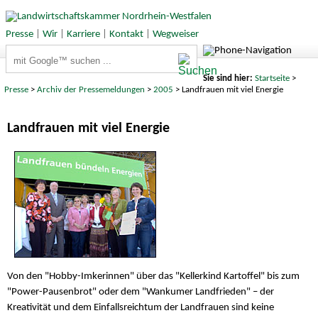
Presse
|
Wir
|
Karriere
|
Kontakt
|
Wegweiser
Suchbegriffe
Sie sind hier:
Startseite
>
Presse
>
Archiv der Pressemeldungen
>
2005
> Landfrauen mit viel Energie
Landfrauen mit viel Energie
Von den "Hobby-Imkerinnen" über das "Kellerkind Kartoffel" bis zum
"Power-Pausenbrot" oder dem "Wankumer Landfrieden" – der
Kreativität und dem Einfallsreichtum der Landfrauen sind keine