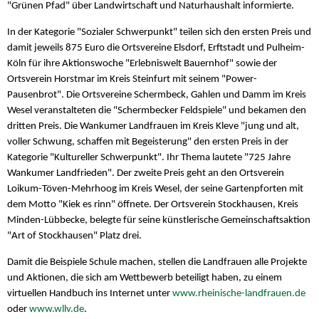
"Grünen Pfad" über Landwirtschaft und Naturhaushalt informierte.
In der Kategorie "Sozialer Schwerpunkt" teilen sich den ersten Preis und
damit jeweils 875 Euro die Ortsvereine Elsdorf, Erftstadt und Pulheim-
Köln für ihre Aktionswoche "Erlebniswelt Bauernhof" sowie der
Ortsverein Horstmar im Kreis Steinfurt mit seinem "Power-
Pausenbrot". Die Ortsvereine Schermbeck, Gahlen und Damm im Kreis
Wesel veranstalteten die "Schermbecker Feldspiele" und bekamen den
dritten Preis. Die Wankumer Landfrauen im Kreis Kleve "jung und alt,
voller Schwung, schaffen mit Begeisterung" den ersten Preis in der
Kategorie "Kultureller Schwerpunkt". Ihr Thema lautete "725 Jahre
Wankumer Landfrieden". Der zweite Preis geht an den Ortsverein
Loikum-Töven-Mehrhoog im Kreis Wesel, der seine Gartenpforten mit
dem Motto "Kiek es rinn" öffnete. Der Ortsverein Stockhausen, Kreis
Minden-Lübbecke, belegte für seine künstlerische Gemeinschaftsaktion
"Art of Stockhausen" Platz drei.
Damit die Beispiele Schule machen, stellen die Landfrauen alle Projekte
und Aktionen, die sich am Wettbewerb beteiligt haben, zu einem
virtuellen Handbuch ins Internet unter
www.rheinische-landfrauen.de
oder
www.wllv.de
.