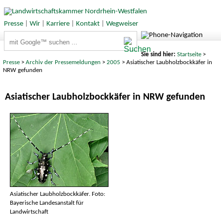
Presse
|
Wir
|
Karriere
|
Kontakt
|
Wegweiser
Suchbegriffe
Sie sind hier:
Startseite
>
Presse
>
Archiv der Pressemeldungen
>
2005
> Asiatischer Laubholzbockkäfer in
NRW gefunden
Asiatischer Laubholzbockkäfer in NRW gefunden
Asiatischer Laubholzbockkäfer. Foto:
Bayerische Landesanstalt für
Landwirtschaft