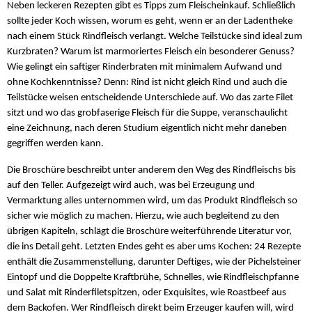
Neben leckeren Rezepten gibt es Tipps zum Fleischeinkauf. Schließlich
sollte jeder Koch wissen, worum es geht, wenn er an der Ladentheke
nach einem Stück Rindfleisch verlangt. Welche Teilstücke sind ideal zum
Kurzbraten? Warum ist marmoriertes Fleisch ein besonderer Genuss?
Wie gelingt ein saftiger Rinderbraten mit minimalem Aufwand und
ohne Kochkenntnisse? Denn: Rind ist nicht gleich Rind und auch die
Teilstücke weisen entscheidende Unterschiede auf. Wo das zarte Filet
sitzt und wo das grobfaserige Fleisch für die Suppe, veranschaulicht
eine Zeichnung, nach deren Studium eigentlich nicht mehr daneben
gegriffen werden kann.
Die Broschüre beschreibt unter anderem den Weg des Rindfleischs bis
auf den Teller. Aufgezeigt wird auch, was bei Erzeugung und
Vermarktung alles unternommen wird, um das Produkt Rindfleisch so
sicher wie möglich zu machen. Hierzu, wie auch begleitend zu den
übrigen Kapiteln, schlägt die Broschüre weiterführende Literatur vor,
die ins Detail geht. Letzten Endes geht es aber ums Kochen: 24 Rezepte
enthält die Zusammenstellung, darunter Deftiges, wie der Pichelsteiner
Eintopf und die Doppelte Kraftbrühe, Schnelles, wie Rindfleischpfanne
und Salat mit Rinderfiletspitzen, oder Exquisites, wie Roastbeef aus
dem Backofen. Wer Rindfleisch direkt beim Erzeuger kaufen will, wird