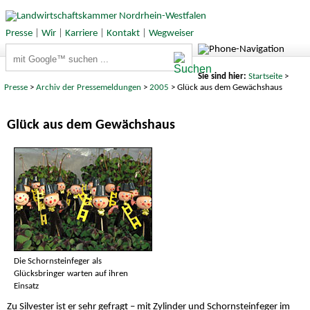
Presse
|
Wir
|
Karriere
|
Kontakt
|
Wegweiser
Suchbegriffe
Sie sind hier:
Startseite
>
Presse
>
Archiv der Pressemeldungen
>
2005
> Glück aus dem Gewächshaus
Glück aus dem Gewächshaus
Die Schornsteinfeger als
Glücksbringer warten auf ihren
Einsatz
Zu Silvester ist er sehr gefragt – mit Zylinder und Schornsteinfeger im