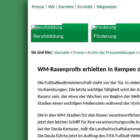
Presse
|
Wir
|
Karriere
|
Kontakt
|
Wegweiser
Berufsbildung
Förderung
Sie sind hier:
Startseite
>
Presse
>
Archiv der Pressemeldungen
>
WM-Rasenprofis erhielten in Kempen de
Die Fußballweltmeisterschaft steht vor der Tür. In viele
Vorbereitungen. Die letzte wichtige Tätigkeit wird de
Rasens sein, der etwa vier Wochen vor Beginn der Weltm
Stadien einen wichtigen Meilenstein während der Vorbe
Die in den WM-Stadien für den Rasen verantwortlichen
jetzt den letzten Schliff für ihre verantwortungsvolle A
bei der Deula Kempen, teilt die Landwirtschaftskamme
Die Deula führte jetzt im Auftrag des FIFA Fußball-We