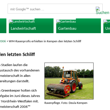
Suchbegriffe
Landwirtschaft
Gartenbau
Un
2006
> WM-Rasenprofis erhielten in Kempen den letzten Schliff
n letzten Schliff
n Stadien laufen die
r Austausch des vorhandenen
eisterschaft in allen
reitungen darstellt.
 Greenkeeper holten sich
ufgabe im Juni dieses Jahres
r Nordrhein-Westfalen mit.
Rasenpflege. Foto: Deula Kempen
ltmeisterschaft 2006™