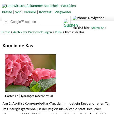
Presse
|
Wir
|
Karriere
|
Kontakt
|
Wegweiser
Suchbegriffe
Sie sind hier:
Startseite
>
Presse
>
Archiv der Pressemeldungen
>
2006
> Kom in de Kas
Kom in de Kas
Hortensie (Hydrangea macrophylla)
Am 2. April ist Kom-en-de-Kas-Tag, dann findet ein Tag der offenen Tür
im Unterglasgartenbau in der Region Kleve/Venlo statt. Besucher