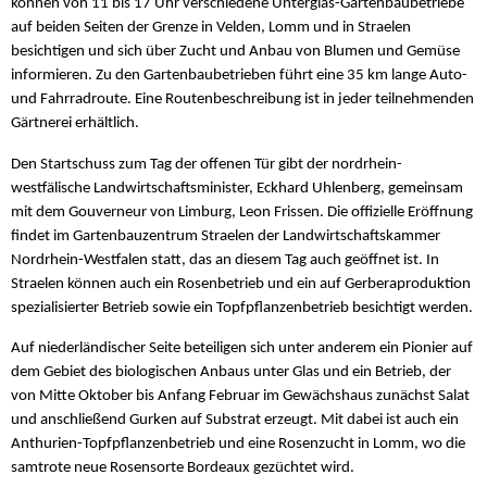
können von 11 bis 17 Uhr verschiedene Unterglas-Gartenbaubetriebe
auf beiden Seiten der Grenze in Velden, Lomm und in Straelen
besichtigen und sich über Zucht und Anbau von Blumen und Gemüse
informieren. Zu den Gartenbaubetrieben führt eine 35 km lange Auto-
und Fahrradroute. Eine Routenbeschreibung ist in jeder teilnehmenden
Gärtnerei erhältlich.
Den Startschuss zum Tag der offenen Tür gibt der nordrhein-
westfälische Landwirtschaftsminister, Eckhard Uhlenberg, gemeinsam
mit dem Gouverneur von Limburg, Leon Frissen. Die offizielle Eröffnung
findet im Gartenbauzentrum Straelen der Landwirtschaftskammer
Nordrhein-Westfalen statt, das an diesem Tag auch geöffnet ist. In
Straelen können auch ein Rosenbetrieb und ein auf Gerberaproduktion
spezialisierter Betrieb sowie ein Topfpflanzenbetrieb besichtigt werden.
Auf niederländischer Seite beteiligen sich unter anderem ein Pionier auf
dem Gebiet des biologischen Anbaus unter Glas und ein Betrieb, der
von Mitte Oktober bis Anfang Februar im Gewächshaus zunächst Salat
und anschließend Gurken auf Substrat erzeugt. Mit dabei ist auch ein
Anthurien-Topfpflanzenbetrieb und eine Rosenzucht in Lomm, wo die
samtrote neue Rosensorte Bordeaux gezüchtet wird.