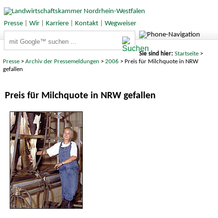
Presse
|
Wir
|
Karriere
|
Kontakt
|
Wegweiser
Suchbegriffe
Sie sind hier:
Startseite
>
Presse
>
Archiv der Pressemeldungen
>
2006
> Preis für Milchquote in NRW
gefallen
Preis für Milchquote in NRW gefallen