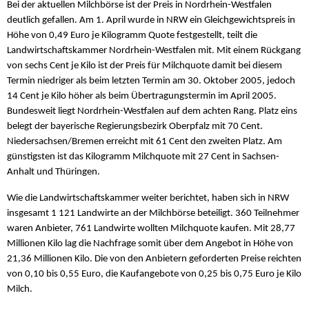
Bei der aktuellen Milchbörse ist der Preis in Nordrhein-Westfalen
deutlich gefallen. Am 1. April wurde in NRW ein Gleichgewichtspreis in
Höhe von 0,49 Euro je Kilogramm Quote festgestellt, teilt die
Landwirtschaftskammer Nordrhein-Westfalen mit. Mit einem Rückgang
von sechs Cent je Kilo ist der Preis für Milchquote damit bei diesem
Termin niedriger als beim letzten Termin am 30. Oktober 2005, jedoch
14 Cent je Kilo höher als beim Übertragungstermin im April 2005.
Bundesweit liegt Nordrhein-Westfalen auf dem achten Rang. Platz eins
belegt der bayerische Regierungsbezirk Oberpfalz mit 70 Cent.
Niedersachsen/Bremen erreicht mit 61 Cent den zweiten Platz. Am
günstigsten ist das Kilogramm Milchquote mit 27 Cent in Sachsen-
Anhalt und Thüringen.
Wie die Landwirtschaftskammer weiter berichtet, haben sich in NRW
insgesamt 1 121 Landwirte an der Milchbörse beteiligt. 360 Teilnehmer
waren Anbieter, 761 Landwirte wollten Milchquote kaufen. Mit 28,77
Millionen Kilo lag die Nachfrage somit über dem Angebot in Höhe von
21,36 Millionen Kilo. Die von den Anbietern geforderten Preise reichten
von 0,10 bis 0,55 Euro, die Kaufangebote von 0,25 bis 0,75 Euro je Kilo
Milch.