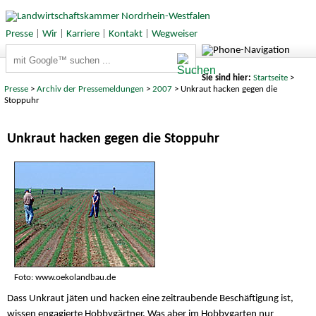
Presse
|
Wir
|
Karriere
|
Kontakt
|
Wegweiser
Suchbegriffe
Sie sind hier:
Startseite
>
Presse
>
Archiv der Pressemeldungen
>
2007
> Unkraut hacken gegen die
Stoppuhr
Unkraut hacken gegen die Stoppuhr
Foto: www.oekolandbau.de
Dass Unkraut jäten und hacken eine zeitraubende Beschäftigung ist,
wissen engagierte Hobbygärtner. Was aber im Hobbygarten nur