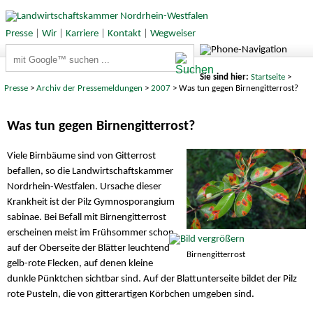
Presse
|
Wir
|
Karriere
|
Kontakt
|
Wegweiser
Suchbegriffe
Sie sind hier:
Startseite
>
Presse
>
Archiv der Pressemeldungen
>
2007
> Was tun gegen Birnengitterrost?
Was tun gegen Birnengitterrost?
Viele Birnbäume sind von Gitterrost
befallen, so die Landwirtschaftskammer
Nordrhein-Westfalen. Ursache dieser
Krankheit ist der Pilz Gymnosporangium
sabinae. Bei Befall mit Birnengitterrost
erscheinen meist im Frühsommer schon
auf der Oberseite der Blätter leuchtend
Birnengitterrost
gelb-rote Flecken, auf denen kleine
dunkle Pünktchen sichtbar sind. Auf der Blattunterseite bildet der Pilz
rote Pusteln, die von gitterartigen Körbchen umgeben sind.