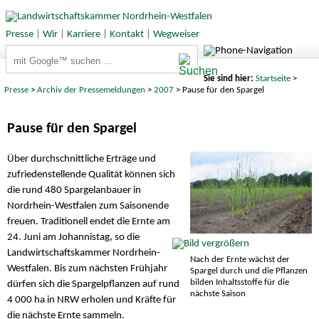
Presse
|
Wir
|
Karriere
|
Kontakt
|
Wegweiser
Suchbegriffe
Sie sind hier:
Startseite
>
Presse
>
Archiv der Pressemeldungen
>
2007
> Pause für den Spargel
Pause für den Spargel
Über durchschnittliche Erträge und
zufriedenstellende Qualität können sich
die rund 480 Spargelanbauer in
Nordrhein-Westfalen zum Saisonende
freuen. Traditionell endet die Ernte am
24. Juni am Johannistag, so die
Landwirtschaftskammer Nordrhein-
Nach der Ernte wächst der
Westfalen. Bis zum nächsten Frühjahr
Spargel durch und die Pflanzen
bilden Inhaltsstoffe für die
dürfen sich die Spargelpflanzen auf rund
nächste Saison
4 000 ha in NRW erholen und Kräfte für
die nächste Ernte sammeln.