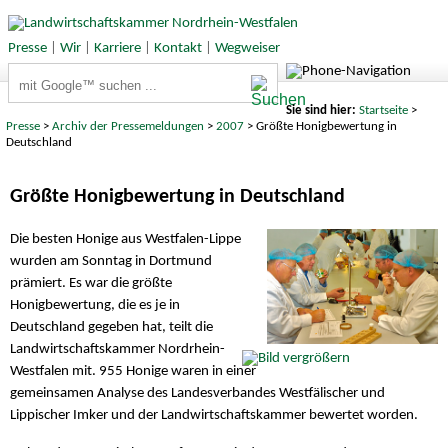
Presse
|
Wir
|
Karriere
|
Kontakt
|
Wegweiser
Suchbegriffe
Sie sind hier:
Startseite
>
Presse
>
Archiv der Pressemeldungen
>
2007
> Größte Honigbewertung in
Deutschland
Größte Honigbewertung in Deutschland
Die besten Honige aus Westfalen-Lippe
wurden am Sonntag in Dortmund
prämiert. Es war die größte
Honigbewertung, die es je in
Deutschland gegeben hat, teilt die
Landwirtschaftskammer Nordrhein-
Westfalen mit. 955 Honige waren in einer
gemeinsamen Analyse des Landesverbandes Westfälischer und
Lippischer Imker und der Landwirtschaftskammer bewertet worden.