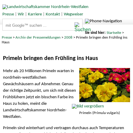
Presse
|
Wir
|
Karriere
|
Kontakt
|
Wegweiser
Suchbegriffe
Sie sind hier:
Startseite
>
Presse
>
Archiv der Pressemeldungen
>
2008
> Primeln bringen den Frühling ins
Haus
Primeln bringen den Frühling ins Haus
Mehr als 20 Millionen Primeln warten in
nordrhein-westfälischen
Gewächshäusern auf Abnehmer. Genau
der richtige Zeitpunkt, um sich mit diesen
Frühblühern jetzt ein bisschen Farbe ins
Haus zu holen, meint die
Landwirtschaftskammer Nordrhein-
Primeln (Primula vulgaris)
Westfalen.
Primeln sind winterhart und vertragen durchaus auch Temperaturen