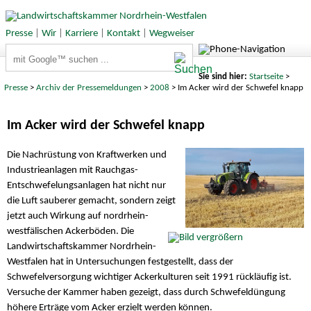
Presse
|
Wir
|
Karriere
|
Kontakt
|
Wegweiser
Suchbegriffe
Sie sind hier:
Startseite
>
Presse
>
Archiv der Pressemeldungen
>
2008
> Im Acker wird der Schwefel knapp
Im Acker wird der Schwefel knapp
Die Nachrüstung von Kraftwerken und
Industrieanlagen mit Rauchgas-
Entschwefelungsanlagen hat nicht nur
die Luft sauberer gemacht, sondern zeigt
jetzt auch Wirkung auf nordrhein-
westfälischen Ackerböden. Die
Landwirtschaftskammer Nordrhein-
Westfalen hat in Untersuchungen festgestellt, dass der
Schwefelversorgung wichtiger Ackerkulturen seit 1991 rückläufig ist.
Versuche der Kammer haben gezeigt, dass durch Schwefeldüngung
höhere Erträge vom Acker erzielt werden können.