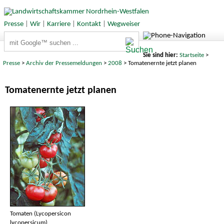
Presse
|
Wir
|
Karriere
|
Kontakt
|
Wegweiser
Suchbegriffe
Sie sind hier:
Startseite
>
Presse
>
Archiv der Pressemeldungen
>
2008
> Tomatenernte jetzt planen
Tomatenernte jetzt planen
Tomaten (Lycopersicon
lycopersicum)