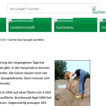
Suchbegriffe
Landwirtschaft
Gartenbau
Un
2008
> Sonne lässt Spargel sprießen
terung der vergangenen Tage hat
ten gibt. In der Hauptsaison können
rden. Die Saison dauert noch vier
Spargelsilvester. Dann müssen sich
sammeln.
t in NRW auf einer Fläche von 4 000
nbaufläche. Bundesweit liegt NRW bei
achsen. Gegenwärtig erzeugen 485