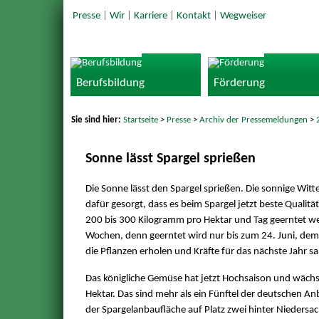
Presse
|
Wir
|
Karriere
|
Kontakt
|
Wegweiser
Berufsbildung
Förderung
Sie sind hier:
Startseite
>
Presse
>
Archiv der Pressemeldungen
>
Sonne lässt Spargel sprießen
Die Sonne lässt den Spargel sprießen. Die sonnige Wit
dafür gesorgt, dass es beim Spargel jetzt beste Qualitä
200 bis 300 Kilogramm pro Hektar und Tag geerntet we
Wochen, denn geerntet wird nur bis zum 24. Juni, dem 
die Pflanzen erholen und Kräfte für das nächste Jahr 
Das königliche Gemüse hat jetzt Hochsaison und wächs
Hektar. Das sind mehr als ein Fünftel der deutschen A
der Spargelanbaufläche auf Platz zwei hinter Nieders