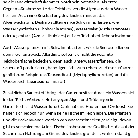
so die Landwirtschaftskammer Nordrhein-Westfalen. Als erste
Gegenmaßnahme sollte der Teichbesitzer die Algen aus dem Wasser
fischen. Auch eine Beschattung des Teiches mindert das
Algenwachstum. Deshalb sollten einige Schwimmpflanzen, wie
Wasserhyazinthen (Eichhornia azurea), Wassersalat (Pistia stratiotes)
oder Algenfarn (Azolla filiculoides) auf der Teichoberfläche schwimmen.
Auch Wasserpflanzen mit Schwimmblättern, wie die Seerose, dienen
dem gleichen Zweck. Allerdings sollten sie nicht die gesamte
Teichoberfläche bedecken, denn auch Unterwasserpflanzen, die
Sauerstoff produzieren, benötigen Licht zum Leben. Zu diesen Pflanzen
gehört zum Beispiel das Tausendblatt (Myriophyllum-Arten) und die
Wasserpest (Lagarosiphon major).
Zusätzlichen Sauerstoff bringt der Gartenbesitzer durch ein Wasserspiel
in den Teich. Wertvolle Helfer gegen Algen und Trübungen im
Gartenteich sind Wasserflöhe (Daphnia) und Hüpferlinge (Cyclops). Sie
halten sich jedoch nur, wenn keine Fische im Teich leben. Die Pflanzen
und die Beckenwände werden von Wasserschnecken gereinigt; davon
gibt es verschiedene Arten. Fische, insbesondere Goldfische, die auf der
Suche nach Nahrung am Grund des Teiches gründeln, wühlen ständig