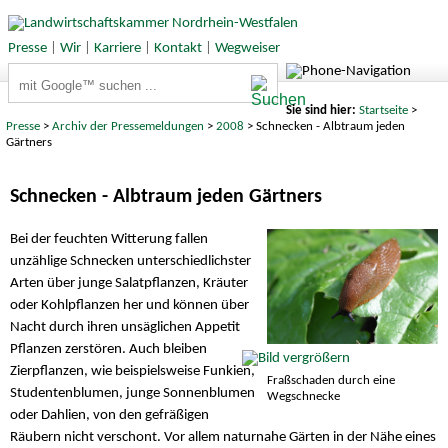
Presse
|
Wir
|
Karriere
|
Kontakt
|
Wegweiser
Suchbegriffe
Sie sind hier:
Startseite
>
Presse
>
Archiv der Pressemeldungen
>
2008
> Schnecken - Albtraum jeden
Gärtners
Schnecken - Albtraum jeden Gärtners
Bei der feuchten Witterung fallen
unzählige Schnecken unterschiedlichster
Arten über junge Salatpflanzen, Kräuter
oder Kohlpflanzen her und können über
Nacht durch ihren unsäglichen Appetit
Pflanzen zerstören. Auch bleiben
Zierpflanzen, wie beispielsweise Funkien,
Fraßschaden durch eine
Studentenblumen, junge Sonnenblumen
Wegschnecke
oder Dahlien, von den gefräßigen
Räubern nicht verschont. Vor allem naturnahe Gärten in der Nähe eines