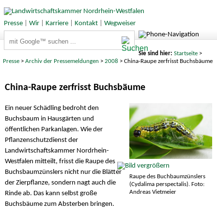
Presse
|
Wir
|
Karriere
|
Kontakt
|
Wegweiser
Suchbegriffe
Sie sind hier:
Startseite
>
Presse
>
Archiv der Pressemeldungen
>
2008
> China-Raupe zerfrisst Buchsbäume
China-Raupe zerfrisst Buchsbäume
Ein neuer Schädling bedroht den
Buchsbaum in Hausgärten und
öffentlichen Parkanlagen. Wie der
Pflanzenschutzdienst der
Landwirtschaftskammer Nordrhein-
Westfalen mitteilt, frisst die Raupe des
Buchsbaumzünslers nicht nur die Blätter
Raupe des Buchbaumzünslers
der Zierpflanze, sondern nagt auch die
(Cydalima perspectalis). Foto:
Andreas Vietmeier
Rinde ab. Das kann selbst große
Buchsbäume zum Absterben bringen.