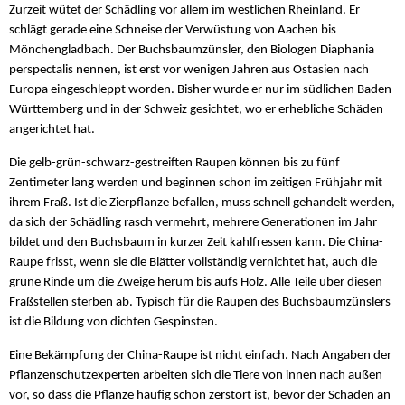
Zurzeit wütet der Schädling vor allem im westlichen Rheinland. Er
schlägt gerade eine Schneise der Verwüstung von Aachen bis
Mönchengladbach. Der Buchsbaumzünsler, den Biologen Diaphania
perspectalis nennen, ist erst vor wenigen Jahren aus Ostasien nach
Europa eingeschleppt worden. Bisher wurde er nur im südlichen Baden-
Württemberg und in der Schweiz gesichtet, wo er erhebliche Schäden
angerichtet hat.
Die gelb-grün-schwarz-gestreiften Raupen können bis zu fünf
Zentimeter lang werden und beginnen schon im zeitigen Frühjahr mit
ihrem Fraß. Ist die Zierpflanze befallen, muss schnell gehandelt werden,
da sich der Schädling rasch vermehrt, mehrere Generationen im Jahr
bildet und den Buchsbaum in kurzer Zeit kahlfressen kann. Die China-
Raupe frisst, wenn sie die Blätter vollständig vernichtet hat, auch die
grüne Rinde um die Zweige herum bis aufs Holz. Alle Teile über diesen
Fraßstellen sterben ab. Typisch für die Raupen des Buchsbaumzünslers
ist die Bildung von dichten Gespinsten.
Eine Bekämpfung der China-Raupe ist nicht einfach. Nach Angaben der
Pflanzenschutzexperten arbeiten sich die Tiere von innen nach außen
vor, so dass die Pflanze häufig schon zerstört ist, bevor der Schaden an