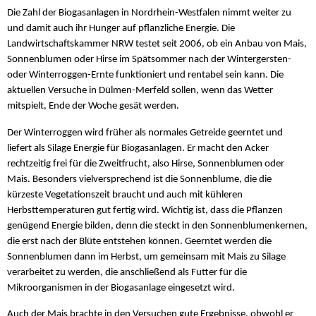
Die Zahl der Biogasanlagen in Nordrhein-Westfalen nimmt weiter zu
und damit auch ihr Hunger auf pflanzliche Energie. Die
Landwirtschaftskammer NRW testet seit 2006, ob ein Anbau von Mais,
Sonnenblumen oder Hirse im Spätsommer nach der Wintergersten-
oder Winterroggen-Ernte funktioniert und rentabel sein kann. Die
aktuellen Versuche in Dülmen-Merfeld sollen, wenn das Wetter
mitspielt, Ende der Woche gesät werden.
Der Winterroggen wird früher als normales Getreide geerntet und
liefert als Silage Energie für Biogasanlagen. Er macht den Acker
rechtzeitig frei für die Zweitfrucht, also Hirse, Sonnenblumen oder
Mais. Besonders vielversprechend ist die Sonnenblume, die die
kürzeste Vegetationszeit braucht und auch mit kühleren
Herbsttemperaturen gut fertig wird. Wichtig ist, dass die Pflanzen
genügend Energie bilden, denn die steckt in den Sonnenblumenkernen,
die erst nach der Blüte entstehen können. Geerntet werden die
Sonnenblumen dann im Herbst, um gemeinsam mit Mais zu Silage
verarbeitet zu werden, die anschließend als Futter für die
Mikroorganismen in der Biogasanlage eingesetzt wird.
Auch der Mais brachte in den Versuchen gute Ergebnisse, obwohl er