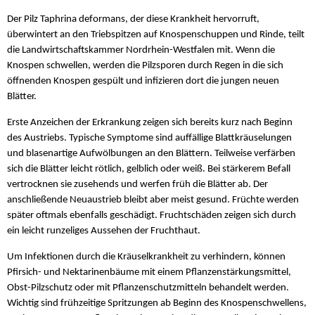
Der Pilz Taphrina deformans, der diese Krankheit hervorruft,
überwintert an den Triebspitzen auf Knospenschuppen und Rinde, teilt
die Landwirtschaftskammer Nordrhein-Westfalen mit. Wenn die
Knospen schwellen, werden die Pilzsporen durch Regen in die sich
öffnenden Knospen gespült und infizieren dort die jungen neuen
Blätter.
Erste Anzeichen der Erkrankung zeigen sich bereits kurz nach Beginn
des Austriebs. Typische Symptome sind auffällige Blattkräuselungen
und blasenartige Aufwölbungen an den Blättern. Teilweise verfärben
sich die Blätter leicht rötlich, gelblich oder weiß. Bei stärkerem Befall
vertrocknen sie zusehends und werfen früh die Blätter ab. Der
anschließende Neuaustrieb bleibt aber meist gesund. Früchte werden
später oftmals ebenfalls geschädigt. Fruchtschäden zeigen sich durch
ein leicht runzeliges Aussehen der Fruchthaut.
Um Infektionen durch die Kräuselkrankheit zu verhindern, können
Pfirsich- und Nektarinenbäume mit einem Pflanzenstärkungsmittel,
Obst-Pilzschutz oder mit Pflanzenschutzmitteln behandelt werden.
Wichtig sind frühzeitige Spritzungen ab Beginn des Knospenschwellens,