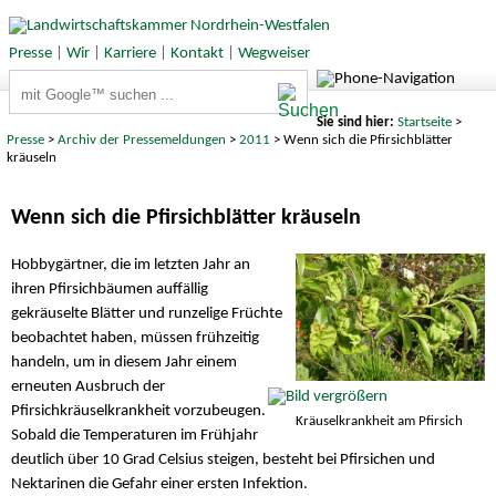
Presse
|
Wir
|
Karriere
|
Kontakt
|
Wegweiser
Suchbegriffe
Sie sind hier:
Startseite
>
Presse
>
Archiv der Pressemeldungen
>
2011
> Wenn sich die Pfirsichblätter
kräuseln
Wenn sich die Pfirsichblätter kräuseln
Hobbygärtner, die im letzten Jahr an
ihren Pfirsichbäumen auffällig
gekräuselte Blätter und runzelige Früchte
beobachtet haben, müssen frühzeitig
handeln, um in diesem Jahr einem
erneuten Ausbruch der
Pfirsichkräuselkrankheit vorzubeugen.
Kräuselkrankheit am Pfirsich
Sobald die Temperaturen im Frühjahr
deutlich über 10 Grad Celsius steigen, besteht bei Pfirsichen und
Nektarinen die Gefahr einer ersten Infektion.