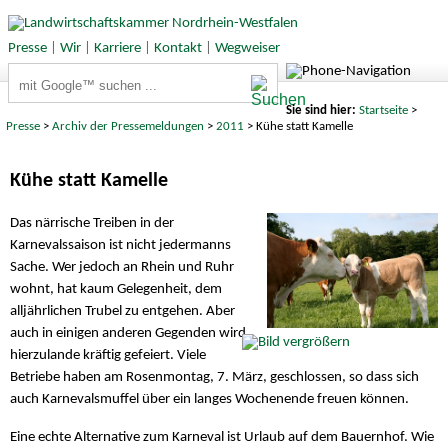
Presse
|
Wir
|
Karriere
|
Kontakt
|
Wegweiser
Suchbegriffe
Sie sind hier:
Startseite
>
Presse
>
Archiv der Pressemeldungen
>
2011
> Kühe statt Kamelle
Kühe statt Kamelle
Das närrische Treiben in der
Karnevalssaison ist nicht jedermanns
Sache. Wer jedoch an Rhein und Ruhr
wohnt, hat kaum Gelegenheit, dem
alljährlichen Trubel zu entgehen. Aber
auch in einigen anderen Gegenden wird
hierzulande kräftig gefeiert. Viele
Betriebe haben am Rosenmontag, 7. März, geschlossen, so dass sich
auch Karnevalsmuffel über ein langes Wochenende freuen können.
Eine echte Alternative zum Karneval ist Urlaub auf dem Bauernhof. Wie