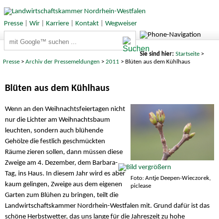
Presse
|
Wir
|
Karriere
|
Kontakt
|
Wegweiser
Suchbegriffe
Sie sind hier:
Startseite
>
Presse
>
Archiv der Pressemeldungen
>
2011
> Blüten aus dem Kühlhaus
Blüten aus dem Kühlhaus
Wenn an den Weihnachtsfeiertagen nicht
nur die Lichter am Weihnachtsbaum
leuchten, sondern auch blühende
Gehölze die festlich geschmückten
Räume zieren sollen, dann müssen diese
Zweige am 4. Dezember, dem Barbara-
Tag, ins Haus. In diesem Jahr wird es aber
Foto: Antje Deepen-Wieczorek,
kaum gelingen, Zweige aus dem eigenen
piclease
Garten zum Blühen zu bringen, teilt die
Landwirtschaftskammer Nordrhein-Westfalen mit. Grund dafür ist das
schöne Herbstwetter, das uns lange für die Jahreszeit zu hohe