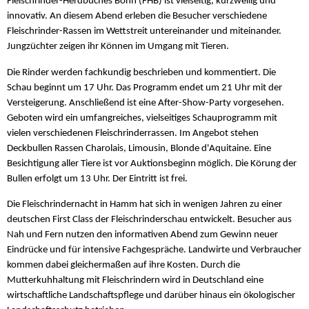
Fleischrinder-Herdbuches Bonn (FHB) ist vielseitig, kurzweilig und
innovativ. An diesem Abend erleben die Besucher verschiedene
Fleischrinder-Rassen im Wettstreit untereinander und miteinander.
Jungzüchter zeigen ihr Können im Umgang mit Tieren.
Die Rinder werden fachkundig beschrieben und kommentiert. Die
Schau beginnt um 17 Uhr. Das Programm endet um 21 Uhr mit der
Versteigerung. Anschließend ist eine After-Show-Party vorgesehen.
Geboten wird ein umfangreiches, vielseitiges Schauprogramm mit
vielen verschiedenen Fleischrinderrassen. Im Angebot stehen
Deckbullen Rassen Charolais, Limousin, Blonde d'Aquitaine. Eine
Besichtigung aller Tiere ist vor Auktionsbeginn möglich. Die Körung der
Bullen erfolgt um 13 Uhr. Der Eintritt ist frei.
Die Fleischrindernacht in Hamm hat sich in wenigen Jahren zu einer
deutschen First Class der Fleischrinderschau entwickelt. Besucher aus
Nah und Fern nutzen den informativen Abend zum Gewinn neuer
Eindrücke und für intensive Fachgespräche. Landwirte und Verbraucher
kommen dabei gleichermaßen auf ihre Kosten. Durch die
Mutterkuhhaltung mit Fleischrindern wird in Deutschland eine
wirtschaftliche Landschaftspflege und darüber hinaus ein ökologischer