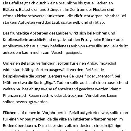
Ein Befall zeigt sich durch kleine bräunliche bis graue Flecken an
Blättern, Blattstielen und Stängeln. Im Zentrum der Flecken sind
oftmals kleine schwarze Pünktchen - die Pilzfruchtkörper - sichtbar. Bei
starkem Auftreten wird das Laub später gelb und stirbt ab.
Das frühzeitige Absterben des Laubes wirkt sich bei Möhren und
Knollensellerie anschließend negativ auf den Ertrag beim Rüben- oder
Knollenzuwachs aus. Stark befallenes Laub von Petersilie und Sellerie ist
außerdem kaum mehr zum Verzehr geeignet.
Um einen Befall zu verhindern, sollten für einen Anbau möglichst
widerstandsfähige Sorten ausgewählt werden: Bei Sellerie
beispielsweise die Sorten „Bergers weiße Kugel“ oder „Mentor“, bei
Möhren etwa die Sorte „Riga“. Zudem sollte auch auf einen ausreichend
weiten Sä- beziehungsweise Pflanzabstand geachtet werden, damit
Pflanzen nach Regen rasch wieder abtrocknen: Windoffene Lagen
sollten bevorzugt werden.
Flächen, auf denen im Vorjahr bereits Befall aufgetreten war, sollte man
für einen Anbau meiden, da die Pilze an infizierten Pflanzenresten im
Boden überdauern. Dazu ist es sinnvoll, mindestens eine dreijährige