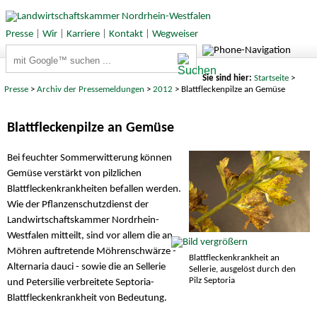
Presse
|
Wir
|
Karriere
|
Kontakt
|
Wegweiser
Suchbegriffe
Sie sind hier:
Startseite
>
Presse
>
Archiv der Pressemeldungen
>
2012
> Blattfleckenpilze an Gemüse
Blattfleckenpilze an Gemüse
Bei feuchter Sommerwitterung können
Gemüse verstärkt von pilzlichen
Blattfleckenkrankheiten befallen werden.
Wie der Pflanzenschutzdienst der
Landwirtschaftskammer Nordrhein-
Westfalen mitteilt, sind vor allem die an
Möhren auftretende Möhrenschwärze -
Blattfleckenkrankheit an
Alternaria dauci - sowie die an Sellerie
Sellerie, ausgelöst durch den
Pilz Septoria
und Petersilie verbreitete Septoria-
Blattfleckenkrankheit von Bedeutung.