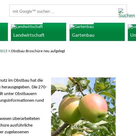
Suchbegriffe
Landwirtschaft
Gartenbau
Un
2013
> Obstbau-Broschüre neu aufgelegt
hutz im Obstbau hat die
 herausgegeben. Die 270-
gilt unter Obstbauern
atungsinformationen rund
wesen überarbeiteten
chüre ausführliche
der zugelassenen