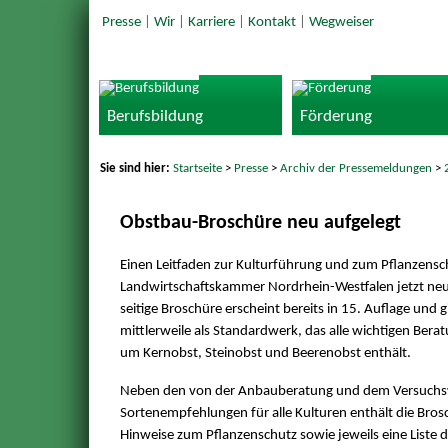
Presse
|
Wir
|
Karriere
|
Kontakt
|
Wegweiser
Berufsbildung
Förderung
Sie sind hier:
Startseite
>
Presse
>
Archiv der Pressemeldungen
>
Obstbau-Broschüre neu aufgelegt
Einen Leitfaden zur Kulturführung und zum Pflanzensc
Landwirtschaftskammer Nordrhein-Westfalen jetzt neu
seitige Broschüre erscheint bereits in 15. Auflage und 
mittlerweile als Standardwerk, das alle wichtigen Ber
um Kernobst, Steinobst und Beerenobst enthält.
Neben den von der Anbauberatung und dem Versuchs
Sortenempfehlungen für alle Kulturen enthält die Bros
Hinweise zum Pflanzenschutz sowie jeweils eine Liste 