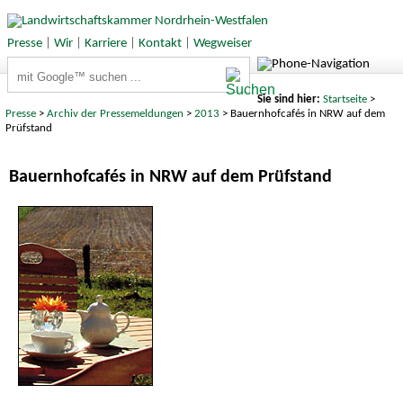
Presse
|
Wir
|
Karriere
|
Kontakt
|
Wegweiser
Suchbegriffe
Sie sind hier:
Startseite
>
Presse
>
Archiv der Pressemeldungen
>
2013
> Bauernhofcafés in NRW auf dem
Prüfstand
Bauernhofcafés in NRW auf dem Prüfstand