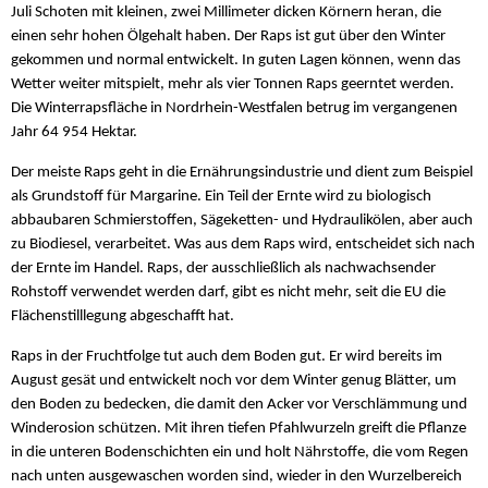
Juli Schoten mit kleinen, zwei Millimeter dicken Körnern heran, die
einen sehr hohen Ölgehalt haben. Der Raps ist gut über den Winter
gekommen und normal entwickelt. In guten Lagen können, wenn das
Wetter weiter mitspielt, mehr als vier Tonnen Raps geerntet werden.
Die Winterrapsfläche in Nordrhein-Westfalen betrug im vergangenen
Jahr 64 954 Hektar.
Der meiste Raps geht in die Ernährungsindustrie und dient zum Beispiel
als Grundstoff für Margarine. Ein Teil der Ernte wird zu biologisch
abbaubaren Schmierstoffen, Sägeketten- und Hydraulikölen, aber auch
zu Biodiesel, verarbeitet. Was aus dem Raps wird, entscheidet sich nach
der Ernte im Handel. Raps, der ausschließlich als nachwachsender
Rohstoff verwendet werden darf, gibt es nicht mehr, seit die EU die
Flächenstilllegung abgeschafft hat.
Raps in der Fruchtfolge tut auch dem Boden gut. Er wird bereits im
August gesät und entwickelt noch vor dem Winter genug Blätter, um
den Boden zu bedecken, die damit den Acker vor Verschlämmung und
Winderosion schützen. Mit ihren tiefen Pfahlwurzeln greift die Pflanze
in die unteren Bodenschichten ein und holt Nährstoffe, die vom Regen
nach unten ausgewaschen worden sind, wieder in den Wurzelbereich