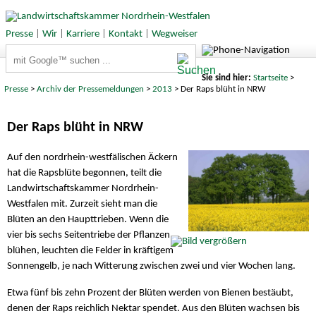
Presse
|
Wir
|
Karriere
|
Kontakt
|
Wegweiser
Suchbegriffe
Sie sind hier:
Startseite
>
Presse
>
Archiv der Pressemeldungen
>
2013
> Der Raps blüht in NRW
Der Raps blüht in NRW
Auf den nordrhein-westfälischen Äckern
hat die Rapsblüte begonnen, teilt die
Landwirtschaftskammer Nordrhein-
Westfalen mit. Zurzeit sieht man die
Blüten an den Haupttrieben. Wenn die
vier bis sechs Seitentriebe der Pflanzen
blühen, leuchten die Felder in kräftigem
Sonnengelb, je nach Witterung zwischen zwei und vier Wochen lang.
Etwa fünf bis zehn Prozent der Blüten werden von Bienen bestäubt,
denen der Raps reichlich Nektar spendet. Aus den Blüten wachsen bis