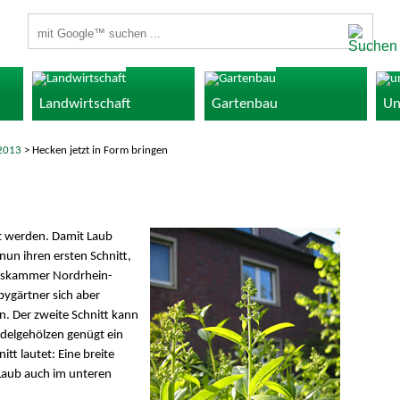
Suchbegriffe
Landwirtschaft
Gartenbau
Un
2013
> Hecken jetzt in Form bringen
ht werden. Damit Laub
un ihren ersten Schnitt,
aftskammer Nordrhein-
bygärtner sich aber
n. Der zweite Schnitt kann
delgehölzen genügt ein
tt lautet: Eine breite
 Laub auch im unteren