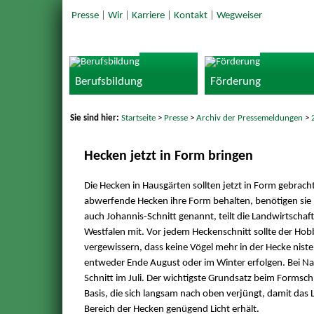
Presse
|
Wir
|
Karriere
|
Kontakt
|
Wegweiser
Berufsbildung
Förderung
Sie sind hier:
Startseite
>
Presse
>
Archiv der Pressemeldungen
>
Hecken jetzt in Form bringen
Die Hecken in Hausgärten sollten jetzt in Form gebrac
abwerfende Hecken ihre Form behalten, benötigen sie n
auch Johannis-Schnitt genannt, teilt die Landwirtsch
Westfalen mit. Vor jedem Heckenschnitt sollte der Hob
vergewissern, dass keine Vögel mehr in der Hecke niste
entweder Ende August oder im Winter erfolgen. Bei Na
Schnitt im Juli. Der wichtigste Grundsatz beim Formschni
Basis, die sich langsam nach oben verjüngt, damit das
Bereich der Hecken genügend Licht erhält.