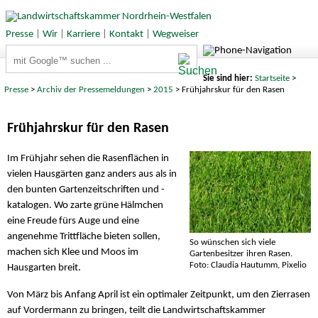
Presse
|
Wir
|
Karriere
|
Kontakt
|
Wegweiser
Suchbegriffe
Sie sind hier:
Startseite
>
Presse
>
Archiv der Pressemeldungen
>
2015
> Frühjahrskur für den Rasen
Frühjahrskur für den Rasen
Im Frühjahr sehen die Rasenflächen in
vielen Hausgärten ganz anders aus als in
den bunten Gartenzeitschriften und -
katalogen. Wo zarte grüne Hälmchen
eine Freude fürs Auge und eine
angenehme Trittfläche bieten sollen,
So wünschen sich viele
machen sich Klee und Moos im
Gartenbesitzer ihren Rasen.
Foto: Claudia Hautumm, Pixelio
Hausgarten breit.
Von März bis Anfang April ist ein optimaler Zeitpunkt, um den Zierrasen
auf Vordermann zu bringen, teilt die Landwirtschaftskammer