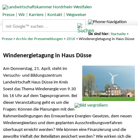
Presse
|
Wir
|
Karriere
|
Kontakt
|
Wegweiser
Suchbegriffe
Sie sind hier:
Startseite
>
Presse
>
Archiv der Pressemeldungen
>
2016
> Windenergietagung in Haus Düsse
Windenergietagung in Haus Düsse
Am Donnerstag, 21. April, steht im
Versuchs- und Bildungszentrum
Landwirtschaft Haus Düsse im Kreis
Soest das Thema Windenergie von 9.30
bis 16 Uhr auf dem Tagesprogramm. Bei
dieser Veranstaltung geht es um die
Fragen: Können die Planungen mit den
Rahmenbedingungen des Erneuerbare Energien-Gesetzes, dem neuen
Windenergieerlass und dem geplanten Ausschreibungsverfahren
überhaupt erreicht werden? Wie können eine Finanzierung und die
gewollte Vielfalt der Beteiligten gesichert werden? Wie wirken sich die