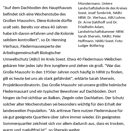
Münstermann, Untere
"Auf dem Dachboden des Haupthauses
Landschaftsbehörde des Kreises
Soest, Josef Tumbrink, NABU
befindet sich eine Wochenstube des
NRW, Dr. Vierhaus, ABU Lohne,
Großen Mausohrs. Diese Kolonie dürfte
Dr. Arne Dahlhoff und Dr.
Friedhelm Adam,
uralt sein. Bereits vor etwa 40 Jahren
Landwirtschaftskammer NRW,
habe ich davon erfahren und die Kolonie
Sarah Sherwin, NABU, Peter
seitdem kontrolliert", so Dr. Henning
Hoffmann, NABU Soest. Foto:
Ludger Bütfering
Vierhaus, Fledermausexperte der
Arbeitsgemeinschaft Biologischer
Umweltschutz (ABU) im Kreis Soest. Etwa 40 Fledermaus-Weibchen
gebären hier jedes Jahr ihre Jungtiere und ziehen sie groß. "War das
Große Mausohr in den 1950er-Jahren noch häufig in NRW zu finden,
gilt es heute bei uns als stark gefährdet", erklärte Sarah Sherwin,
Projektkoordinatorin. Das Große Mausohr sei unsere größte heimische
Fledermausart und ein typischer Bewohner auf Dachböden. Dort
hingen sie frei sichtbar an Balken, Ziegeln oder Dachlatten. Der Schutz
solcher alter Wochenstuben sei besonders wichtig für den Erhalt der
landesweiten Population. "Als arttreue Tiere nutzen Fledermäuse für
sie gut geeignete Quartiere über Jahre immer wieder. Ein geeignetes
Sommerquartier zeichnet sich vor allem dadurch aus, dass es trocken,
warm und zugluftfrei ist", so Sherwin weiter.