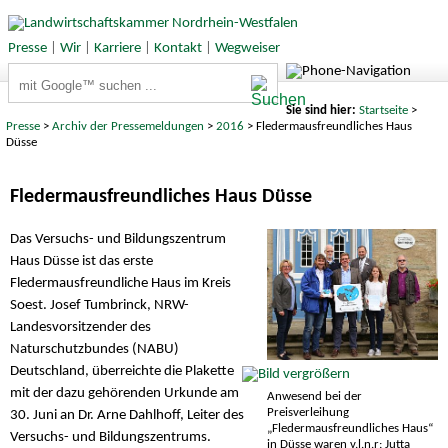
Presse
|
Wir
|
Karriere
|
Kontakt
|
Wegweiser
Suchbegriffe
Sie sind hier:
Startseite
>
Presse
>
Archiv der Pressemeldungen
>
2016
> Fledermausfreundliches Haus
Düsse
Fledermausfreundliches Haus Düsse
Das Versuchs- und Bildungszentrum
Haus Düsse ist das erste
Fledermausfreundliche Haus im Kreis
Soest. Josef Tumbrinck, NRW-
Landesvorsitzender des
Naturschutzbundes (NABU)
Deutschland, überreichte die Plakette
mit der dazu gehörenden Urkunde am
Anwesend bei der
Preisverleihung
30. Juni an Dr. Arne Dahlhoff, Leiter des
„Fledermausfreundliches Haus“
Versuchs- und Bildungszentrums.
in Düsse waren v.l.n.r: Jutta