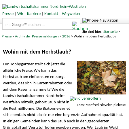
Presse
|
Wir
|
Karriere
|
Kontakt
|
Wegweiser
Suchbegriffe
Sie sind hier:
Startseite
>
Presse
>
Archiv der Pressemeldungen
>
2016
> Wohin mit dem Herbstlaub?
Wohin mit dem Herbstlaub?
Für Hobbygärtner stellt sich jetzt die
alljährliche Frage: Wie kann das
Herbstlaub am einfachsten entsorgt
werden, das sich in Gartenrabatten oder
auf dem Rasen ansammelt? Wie die
Landwirtschaftskammer Nordrhein-
Westfalen mitteilt, gehört Laub nicht in
Foto: Manfred Nieveler, piclease
die Restmülltonne. Die Biotonne eignet
sich ebenfalls nicht, da sie nur eine begrenzte Aufnahmekapazität hat.
In einigen Gemeinden kann das Laub auch in den gesonderten
Grünabfall auf Wertstoffhöfen gegeben werden. Wer Laub im Wald