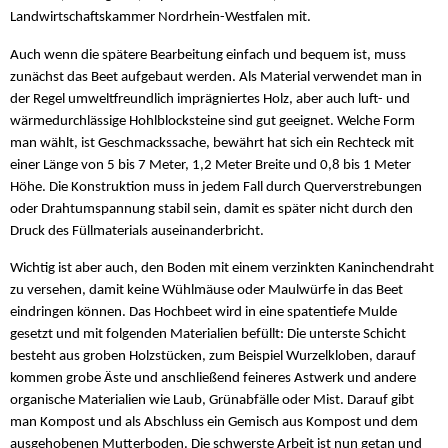
Landwirtschaftskammer Nordrhein-Westfalen mit.
Auch wenn die spätere Bearbeitung einfach und bequem ist, muss
zunächst das Beet aufgebaut werden. Als Material verwendet man in
der Regel umweltfreundlich imprägniertes Holz, aber auch luft- und
wärmedurchlässige Hohlblocksteine sind gut geeignet. Welche Form
man wählt, ist Geschmackssache, bewährt hat sich ein Rechteck mit
einer Länge von 5 bis 7 Meter, 1,2 Meter Breite und 0,8 bis 1 Meter
Höhe. Die Konstruktion muss in jedem Fall durch Querverstrebungen
oder Drahtumspannung stabil sein, damit es später nicht durch den
Druck des Füllmaterials auseinanderbricht.
Wichtig ist aber auch, den Boden mit einem verzinkten Kaninchendraht
zu versehen, damit keine Wühlmäuse oder Maulwürfe in das Beet
eindringen können. Das Hochbeet wird in eine spatentiefe Mulde
gesetzt und mit folgenden Materialien befüllt: Die unterste Schicht
besteht aus groben Holzstücken, zum Beispiel Wurzelkloben, darauf
kommen grobe Äste und anschließend feineres Astwerk und andere
organische Materialien wie Laub, Grünabfälle oder Mist. Darauf gibt
man Kompost und als Abschluss ein Gemisch aus Kompost und dem
ausgehobenen Mutterboden. Die schwerste Arbeit ist nun getan und