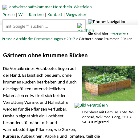
Presse
|
Wir
|
Karriere
|
Kontakt
|
Wegweiser
Suchbegriffe
Sie sind hier:
Startseite
>
Presse
>
Archiv der Pressemeldungen
>
2017
> Gärtnern ohne krummen Rücken
Gärtnern ohne krummen Rücken
Die Vorteile eines Hochbeetes liegen auf
der Hand. Es lässt sich bequem, ohne
krummen Rücken bearbeiten und durch
die eingefüllten unterschiedlichen
Materialien entwickelt sich bei der
Verrottung Wärme, und Nährstoffe
werden für die Pflanzen verfügbar.
Hochbeet mit Gemüse. Foto: W-
Deshalb eignet sich ein Hochbeet
onroad, Wikimedia.org, CC-BY-
SA-3.0-migrated.
besonders für nährstoff- und
wärmebedürftige Pflanzen, wie Gurken,
Kürbisse, Auberginen, Paprika und Tomaten, teilt die