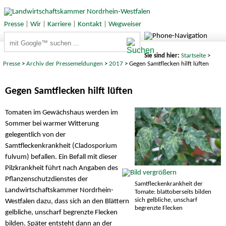
Presse
|
Wir
|
Karriere
|
Kontakt
|
Wegweiser
Suchbegriffe
Sie sind hier:
Startseite
>
Presse
>
Archiv der Pressemeldungen
>
2017
> Gegen Samtflecken hilft lüften
Gegen Samtflecken hilft lüften
Tomaten im Gewächshaus werden im
Sommer bei warmer Witterung
gelegentlich von der
Samtfleckenkrankheit (Cladosporium
fulvum) befallen. Ein Befall mit dieser
Pilzkrankheit führt nach Angaben des
Pflanzenschutzdienstes der
Samtfleckenkrankheit der
Landwirtschaftskammer Nordrhein-
Tomate: blattoberseits bilden
sich gelbliche, unscharf
Westfalen dazu, dass sich an den Blättern
begrenzte Flecken
gelbliche, unscharf begrenzte Flecken
bilden. Später entsteht dann an der