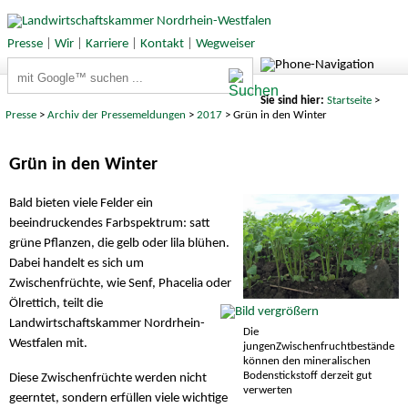
Presse
|
Wir
|
Karriere
|
Kontakt
|
Wegweiser
Suchbegriffe
Sie sind hier:
Startseite
>
Presse
>
Archiv der Pressemeldungen
>
2017
> Grün in den Winter
Grün in den Winter
Bald bieten viele Felder ein
beeindruckendes Farbspektrum: satt
grüne Pflanzen, die gelb oder lila blühen.
Dabei handelt es sich um
Zwischenfrüchte, wie Senf, Phacelia oder
Ölrettich, teilt die
Landwirtschaftskammer Nordrhein-
Die
Westfalen mit.
jungenZwischenfruchtbestände
können den mineralischen
Bodenstickstoff derzeit gut
Diese Zwischenfrüchte werden nicht
verwerten
geerntet, sondern erfüllen viele wichtige